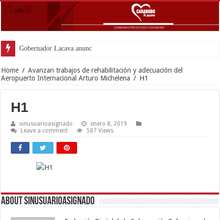
Gobernador Lacava anunció colocación d
Home
/
Avanzan trabajos de rehabilitación y adecuación del
Aeropuerto Internacional Arturo Michelena
/
H1
H1
sinusuarioasignado
enero 8, 2019
Leave a comment
587 Views
About sinusuarioasignado