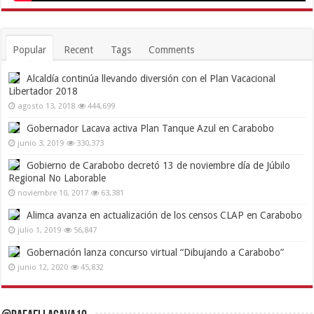
Popular
Recent
Tags
Comments
Alcaldía continúa llevando diversión con el Plan Vacacional
Libertador 2018
agosto 13, 2018
444,699
Gobernador Lacava activa Plan Tanque Azul en Carabobo
junio 3, 2019
330,373
Gobierno de Carabobo decretó 13 de noviembre día de Júbilo
Regional No Laborable
noviembre 10, 2017
63,381
Alimca avanza en actualización de los censos CLAP en Carabobo
julio 1, 2019
56,847
Gobernación lanza concurso virtual “Dibujando a Carabobo”
junio 12, 2020
45,832