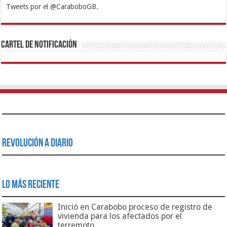
Tweets por el @CaraboboGB.
1xbet
https://mvbcasino.com/
Betturkey
Betist
Kralbet
Supertotobet
Tipobet
Matadorbet
Mariobet
Cartel de Notificación
Revolución a Diario
Lo Más Reciente
Inició en Carabobo proceso de registro de
vivienda para los afectados por el
terremoto