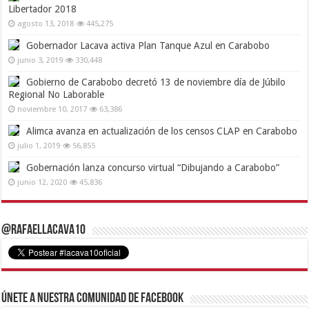
Libertador 2018
agosto 13, 2018
445,275
Gobernador Lacava activa Plan Tanque Azul en Carabobo
junio 3, 2019
330,448
Gobierno de Carabobo decretó 13 de noviembre día de Júbilo
Regional No Laborable
noviembre 10, 2017
63,386
Alimca avanza en actualización de los censos CLAP en Carabobo
julio 1, 2019
56,855
Gobernación lanza concurso virtual “Dibujando a Carabobo”
junio 12, 2020
45,836
@RafaelLacava10
Únete a nuestra comunidad de Facebook