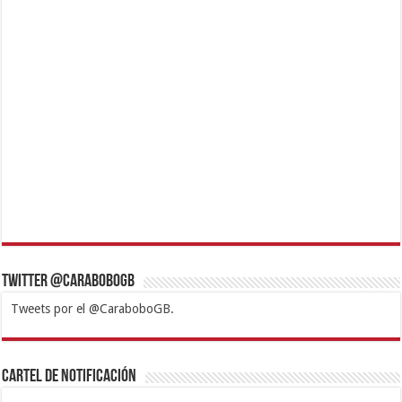
Twitter @CaraboboGB
Tweets por el @CaraboboGB.
1xbet
https://mvbcasino.com/
Betturkey
Betist
Kralbet
Supertotobet
Tipobet
Matadorbet
Mariobet
Cartel de Notificación