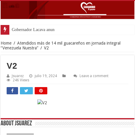
Gobernador Lacava anunció colocación d
Home
/
Atendidos más de 14 mil guacareños en jornada integral
“Venezuela Nuestra”
/
V2
V2
Jsuarez
julio 19, 2024
Leave a comment
246 Views
About Jsuarez