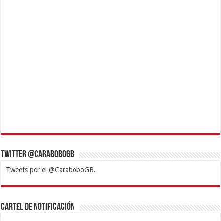
Twitter @CaraboboGB
Tweets por el @CaraboboGB.
1xbet
https://mvbcasino.com/
Betturkey
Betist
Kralbet
Supertotobet
Tipobet
Matadorbet
Mariobet
Cartel de Notificación