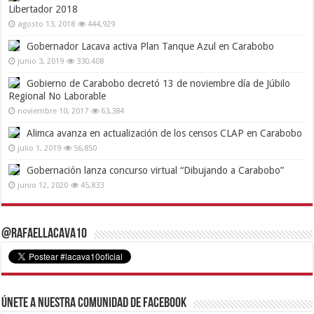
Libertador 2018
agosto 13, 2018
444,929
Gobernador Lacava activa Plan Tanque Azul en Carabobo
junio 3, 2019
330,408
Gobierno de Carabobo decretó 13 de noviembre día de Júbilo
Regional No Laborable
noviembre 10, 2017
63,384
Alimca avanza en actualización de los censos CLAP en Carabobo
julio 1, 2019
56,850
Gobernación lanza concurso virtual “Dibujando a Carabobo”
junio 12, 2020
45,833
@RafaelLacava10
Únete a nuestra comunidad de Facebook