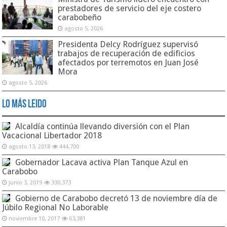
prestadores de servicio del eje costero
carabobeño
agosto 5, 2026
Presidenta Delcy Rodríguez supervisó
trabajos de recuperación de edificios
afectados por terremotos en Juan José
Mora
agosto 5, 2026
Lo Más Leido
Alcaldía continúa llevando diversión con el Plan
Vacacional Libertador 2018
agosto 13, 2018
444,700
Gobernador Lacava activa Plan Tanque Azul en
Carabobo
junio 3, 2019
330,373
Gobierno de Carabobo decretó 13 de noviembre día de
Júbilo Regional No Laborable
noviembre 10, 2017
63,381