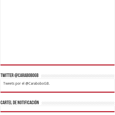
Twitter @CaraboboGB
Tweets por el @CaraboboGB.
1xbet
https://mvbcasino.com/
Betturkey
Betist
Kralbet
Supertotobet
Tipobet
Matadorbet
Mariobet
Cartel de Notificación