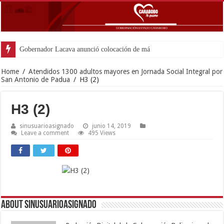
Gobernador Lacava anunció colocación de más de mil 500 t
Home
/
Atendidos 1300 adultos mayores en Jornada Social Integral por
San Antonio de Padua
/
H3 (2)
H3 (2)
sinusuarioasignado
junio 14, 2019
Leave a comment
495 Views
About sinusuarioasignado