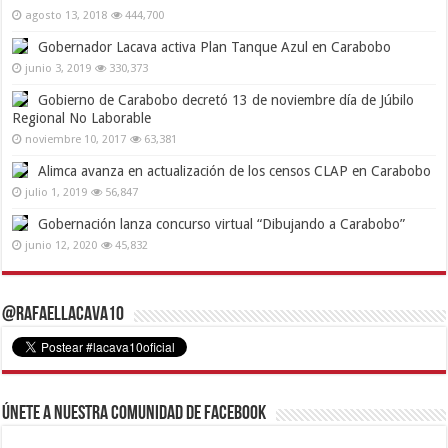
agosto 13, 2018
444,700
Gobernador Lacava activa Plan Tanque Azul en Carabobo
junio 3, 2019
330,373
Gobierno de Carabobo decretó 13 de noviembre día de Júbilo
Regional No Laborable
noviembre 10, 2017
63,381
Alimca avanza en actualización de los censos CLAP en Carabobo
julio 1, 2019
56,847
Gobernación lanza concurso virtual “Dibujando a Carabobo”
junio 12, 2020
45,832
@RafaelLacava10
Únete a nuestra comunidad de Facebook