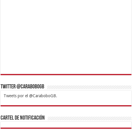
Twitter @CaraboboGB
Tweets por el @CaraboboGB.
1xbet
https://mvbcasino.com/
Betturkey
Betist
Kralbet
Supertotobet
Tipobet
Matadorbet
Mariobet
Cartel de Notificación