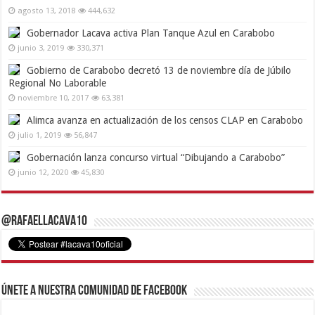
agosto 13, 2018
444,632
Gobernador Lacava activa Plan Tanque Azul en Carabobo
junio 3, 2019
330,371
Gobierno de Carabobo decretó 13 de noviembre día de Júbilo
Regional No Laborable
noviembre 10, 2017
63,381
Alimca avanza en actualización de los censos CLAP en Carabobo
julio 1, 2019
56,847
Gobernación lanza concurso virtual “Dibujando a Carabobo”
junio 12, 2020
45,830
@RafaelLacava10
Únete a nuestra comunidad de Facebook