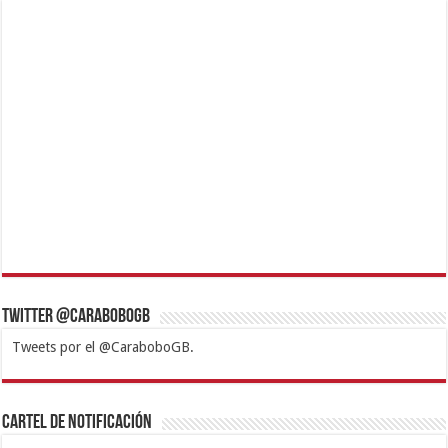
Twitter @CaraboboGB
Tweets por el @CaraboboGB.
1xbet
https://mvbcasino.com/
Betturkey
Betist
Kralbet
Supertotobet
Tipobet
Matadorbet
Mariobet
Cartel de Notificación