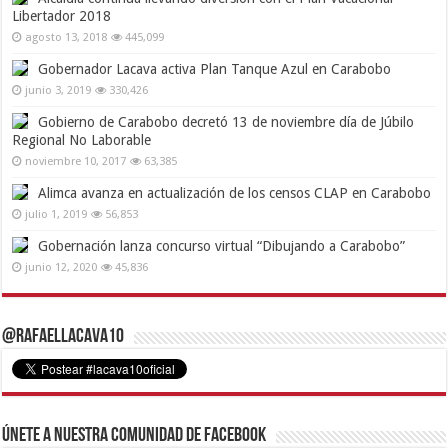
Libertador 2018
agosto 13, 2018
445,099
Gobernador Lacava activa Plan Tanque Azul en Carabobo
junio 3, 2019
330,426
Gobierno de Carabobo decretó 13 de noviembre día de Júbilo
Regional No Laborable
noviembre 10, 2017
63,385
Alimca avanza en actualización de los censos CLAP en Carabobo
julio 1, 2019
56,853
Gobernación lanza concurso virtual “Dibujando a Carabobo”
junio 12, 2020
45,836
@RafaelLacava10
Únete a nuestra comunidad de Facebook