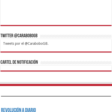
Twitter @CaraboboGB
Tweets por el @CaraboboGB.
1xbet
https://mvbcasino.com/
Betturkey
Betist
Kralbet
Supertotobet
Tipobet
Matadorbet
Mariobet
Cartel de Notificación
Revolución a Diario