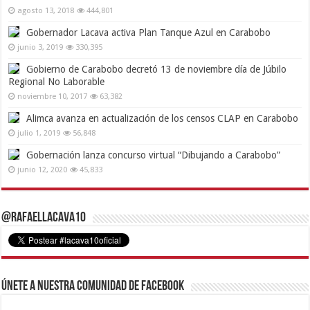
agosto 13, 2018
444,801
Gobernador Lacava activa Plan Tanque Azul en Carabobo
junio 3, 2019
330,395
Gobierno de Carabobo decretó 13 de noviembre día de Júbilo
Regional No Laborable
noviembre 10, 2017
63,382
Alimca avanza en actualización de los censos CLAP en Carabobo
julio 1, 2019
56,848
Gobernación lanza concurso virtual “Dibujando a Carabobo”
junio 12, 2020
45,833
@RafaelLacava10
Únete a nuestra comunidad de Facebook