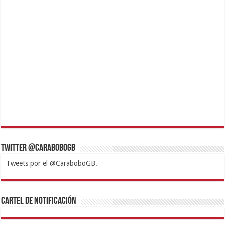
Twitter @CaraboboGB
Tweets por el @CaraboboGB.
1xbet
https://mvbcasino.com/
Betturkey
Betist
Kralbet
Supertotobet
Tipobet
Matadorbet
Mariobet
Cartel de Notificación