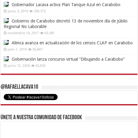
Gobernador Lacava activa Plan Tanque Azul en Carabobo
junio 3, 2019
330,373
Gobierno de Carabobo decretó 13 de noviembre día de Júbilo
Regional No Laborable
noviembre 10, 2017
63,381
Alimca avanza en actualización de los censos CLAP en Carabobo
julio 1, 2019
56,847
Gobernación lanza concurso virtual “Dibujando a Carabobo”
junio 12, 2020
45,832
@RafaelLacava10
Únete a nuestra comunidad de Facebook