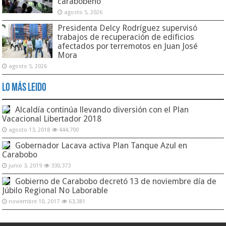
carabobeño
agosto 5, 2026
Presidenta Delcy Rodríguez supervisó
trabajos de recuperación de edificios
afectados por terremotos en Juan José
Mora
agosto 5, 2026
Lo Más Leido
Alcaldía continúa llevando diversión con el Plan
Vacacional Libertador 2018
agosto 13, 2018
444,700
Gobernador Lacava activa Plan Tanque Azul en
Carabobo
junio 3, 2019
330,373
Gobierno de Carabobo decretó 13 de noviembre día de
Júbilo Regional No Laborable
noviembre 10, 2017
63,381