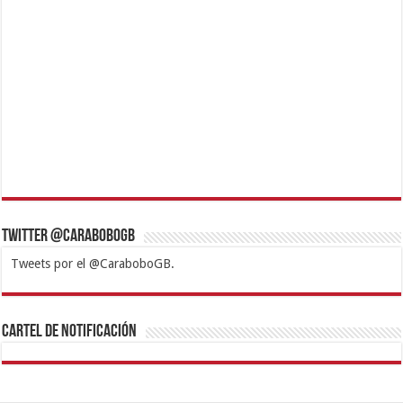
Twitter @CaraboboGB
Tweets por el @CaraboboGB.
1xbet
https://mvbcasino.com/
Betturkey
Betist
Kralbet
Supertotobet
Tipobet
Matadorbet
Mariobet
Cartel de Notificación