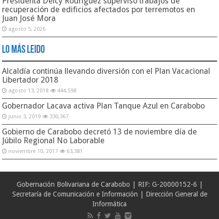
Presidenta Delcy Rodríguez supervisó trabajos de
recuperación de edificios afectados por terremotos en
Juan José Mora
agosto 5, 2026
Lo Más Leido
Alcaldía continúa llevando diversión con el Plan Vacacional
Libertador 2018
agosto 13, 2018
444,598
Gobernador Lacava activa Plan Tanque Azul en Carabobo
junio 3, 2019
330,367
Gobierno de Carabobo decretó 13 de noviembre día de
Júbilo Regional No Laborable
noviembre 10, 2017
63,381
Gobernación Bolivariana de Carabobo | RIF: G-20000152-6 |
Secretaría de Comunicación e Información | Dirección General de
Informática