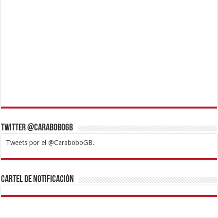
Twitter @CaraboboGB
Tweets por el @CaraboboGB.
1xbet
https://mvbcasino.com/
Betturkey
Betist
Kralbet
Supertotobet
Tipobet
Matadorbet
Mariobet
Cartel de Notificación