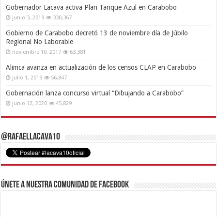
Gobernador Lacava activa Plan Tanque Azul en Carabobo
junio 3, 2019
330,367
Gobierno de Carabobo decretó 13 de noviembre día de Júbilo
Regional No Laborable
noviembre 10, 2017
63,381
Alimca avanza en actualización de los censos CLAP en Carabobo
julio 1, 2019
56,847
Gobernación lanza concurso virtual “Dibujando a Carabobo”
junio 12, 2020
45,829
@RafaelLacava10
Únete a nuestra comunidad de Facebook