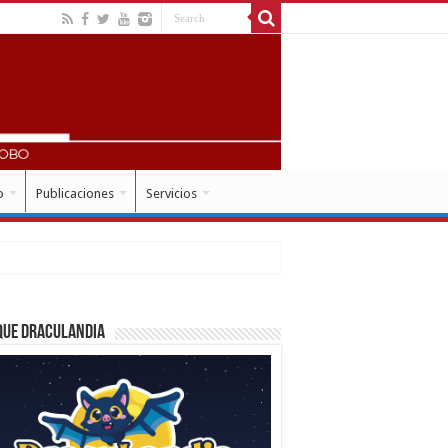
o
Publicaciones
Servicios
que Draculandia