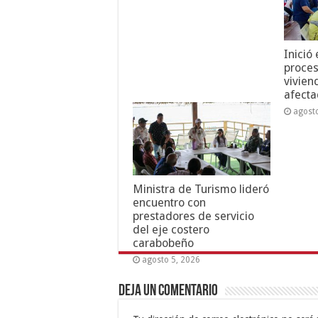
Inició
proces
vivien
afecta
agost
Ministra de Turismo lideró
encuentro con
prestadores de servicio
del eje costero
carabobeño
agosto 5, 2026
Deja un comentario