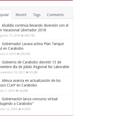
opular
Recent
Tags
Comments
Alcaldía continúa llevando diversión con el
an Vacacional Libertador 2018
gosto 13, 2018
444,736
Gobernador Lacava activa Plan Tanque
ul en Carabobo
unio 3, 2019
330,387
Gobierno de Carabobo decretó 13 de
viembre día de Júbilo Regional No Laborable
oviembre 10, 2017
63,382
Alimca avanza en actualización de los
nsos CLAP en Carabobo
ulio 1, 2019
56,848
Gobernación lanza concurso virtual
ibujando a Carabobo”
unio 12, 2020
45,833