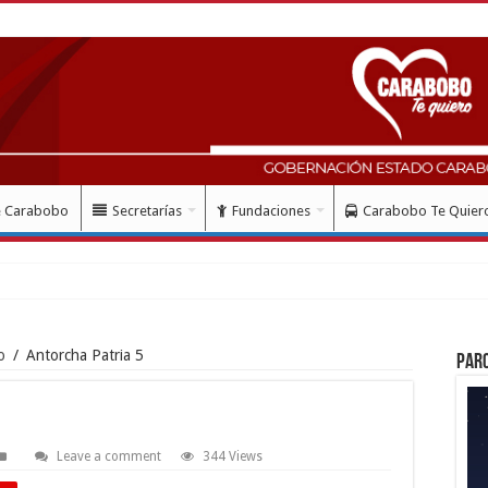
e Carabobo
Secretarías
Fundaciones
Carabobo Te Quier
o
/
Antorcha Patria 5
Par
Leave a comment
344 Views