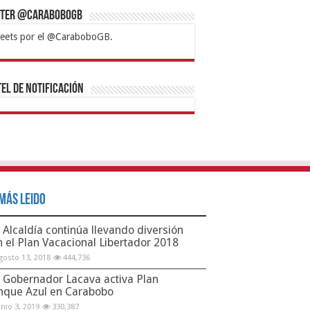
tter @CaraboboGB
eets por el @CaraboboGB.
bet
tps://mvbcasino.com/
Betturkey
Betist
Kralbet
Supertotobet
Tipobet
Matadorbet
Mariobet
Bahis
el de Notificación
Más Leido
Alcaldía continúa llevando diversión
n el Plan Vacacional Libertador 2018
gosto 13, 2018
444,736
Gobernador Lacava activa Plan
nque Azul en Carabobo
unio 3, 2019
330,387