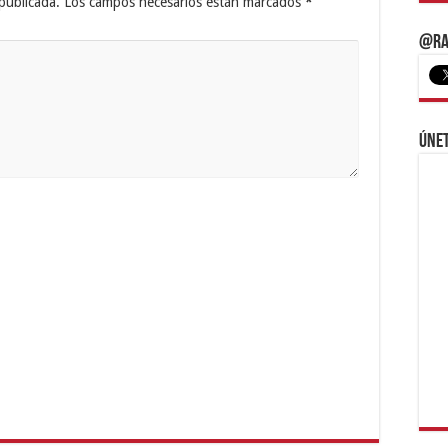
publicada.
Los campos necesarios están marcados
*
@Ra
Únet