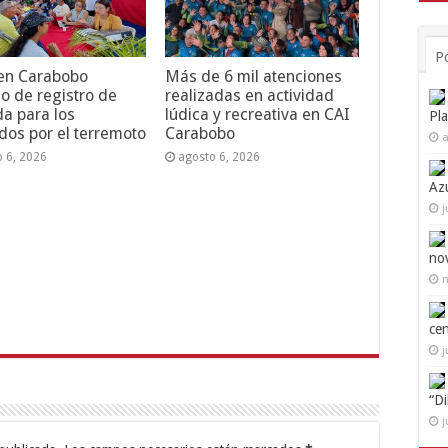
P
 en Carabobo
Más de 6 mil atenciones
o de registro de
realizadas en actividad
da para los
lúdica y recreativa en CAI
Pl
dos por el terremoto
Carabobo
a
o 6, 2026
agosto 6, 2026
Az
j
no
n
ce
j
“D
j