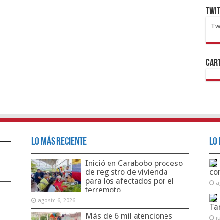
Twi
Tw
1x
ht
Cart
Lo Más Reciente
Lo 
Inició en Carabobo proceso
de registro de vivienda
co
para los afectados por el
a
terremoto
agosto 6, 2026
Ta
Más de 6 mil atenciones
j