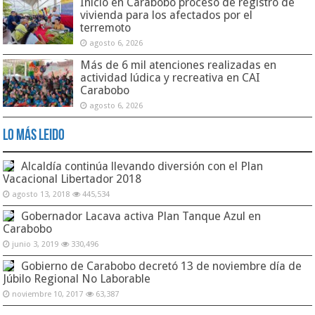
Inició en Carabobo proceso de registro de
vivienda para los afectados por el
terremoto
agosto 6, 2026
Más de 6 mil atenciones realizadas en
actividad lúdica y recreativa en CAI
Carabobo
agosto 6, 2026
Lo Más Leido
Alcaldía continúa llevando diversión con el Plan
Vacacional Libertador 2018
agosto 13, 2018
445,534
Gobernador Lacava activa Plan Tanque Azul en
Carabobo
junio 3, 2019
330,496
Gobierno de Carabobo decretó 13 de noviembre día de
Júbilo Regional No Laborable
noviembre 10, 2017
63,387