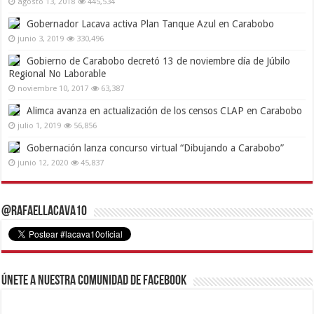
agosto 13, 2018
445,534
Gobernador Lacava activa Plan Tanque Azul en Carabobo
junio 3, 2019
330,496
Gobierno de Carabobo decretó 13 de noviembre día de Júbilo
Regional No Laborable
noviembre 10, 2017
63,387
Alimca avanza en actualización de los censos CLAP en Carabobo
julio 1, 2019
56,856
Gobernación lanza concurso virtual “Dibujando a Carabobo”
junio 12, 2020
45,837
@RafaelLacava10
Únete a nuestra comunidad de Facebook