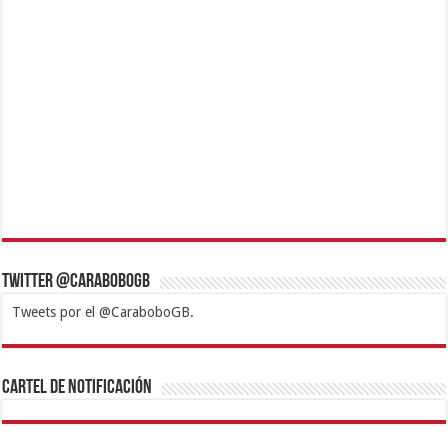
Twitter @CaraboboGB
Tweets por el @CaraboboGB.
1xbet
https://mvbcasino.com/
Betturkey
Betist
Kralbet
Supertotobet
Tipobet
Matadorbet
Mariobet
Cartel de Notificación