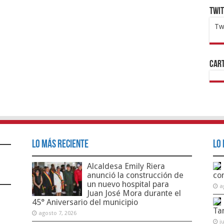
Twi
Tw
1x
ht
Cart
Lo Más Reciente
Lo 
Alcaldesa Emily Riera
anunció la construcción de
co
un nuevo hospital para
a
Juan José Mora durante el
45° Aniversario del municipio
Ta
agosto 7, 2026
j