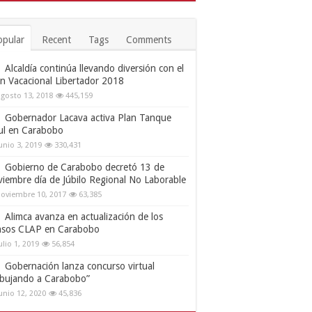
opular
Recent
Tags
Comments
Alcaldía continúa llevando diversión con el
an Vacacional Libertador 2018
gosto 13, 2018
445,159
Gobernador Lacava activa Plan Tanque
ul en Carabobo
unio 3, 2019
330,431
Gobierno de Carabobo decretó 13 de
viembre día de Júbilo Regional No Laborable
oviembre 10, 2017
63,385
Alimca avanza en actualización de los
nsos CLAP en Carabobo
ulio 1, 2019
56,854
Gobernación lanza concurso virtual
ibujando a Carabobo”
unio 12, 2020
45,836