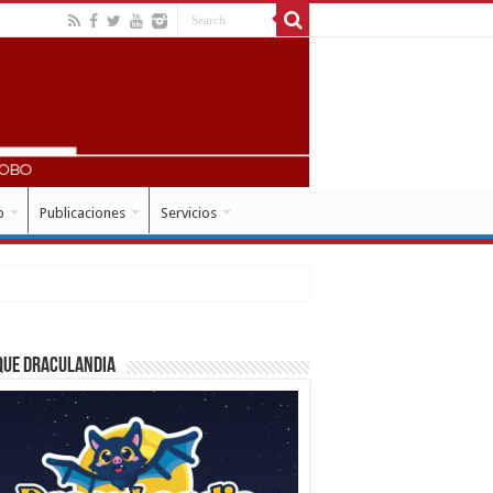
o
Publicaciones
Servicios
que Draculandia