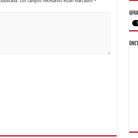
publicada.
Los campos necesarios están marcados
*
@Ra
Únet