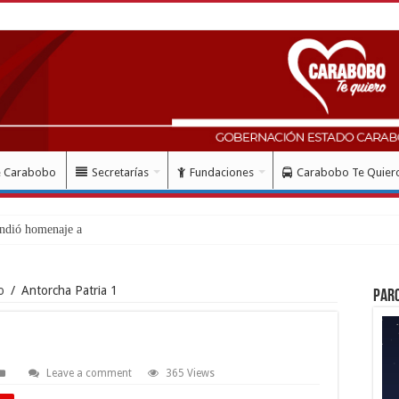
e Carabobo
Secretarías
Fundaciones
Carabobo Te Quier
ndió homenaje al Libertador Sim
o
/
Antorcha Patria 1
Par
Leave a comment
365 Views