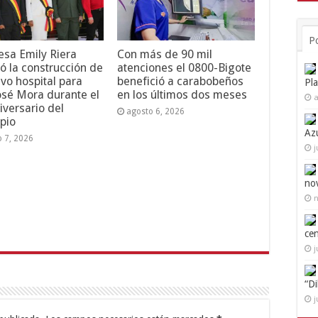
P
esa Emily Riera
Con más de 90 mil
ó la construcción de
atenciones el 0800-Bigote
vo hospital para
benefició a carabobeños
Pl
osé Mora durante el
en los últimos dos meses
a
iversario del
agosto 6, 2026
pio
Az
o 7, 2026
j
no
n
ce
j
“D
j