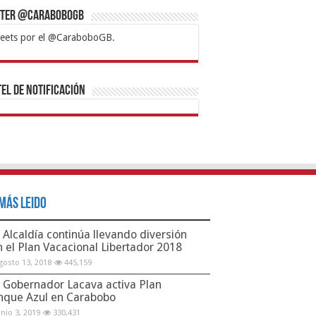
tter @CaraboboGB
eets por el @CaraboboGB.
bet
tps://mvbcasino.com/
Betturkey
Betist
Kralbet
Supertotobet
Tipobet
Matadorbet
Mariobet
Bahis
el de Notificación
Más Leido
Alcaldía continúa llevando diversión
n el Plan Vacacional Libertador 2018
gosto 13, 2018
445,159
Gobernador Lacava activa Plan
nque Azul en Carabobo
unio 3, 2019
330,431