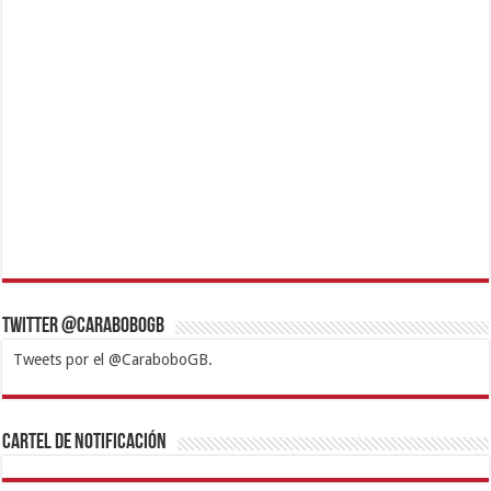
Twitter @CaraboboGB
Tweets por el @CaraboboGB.
1xbet
https://mvbcasino.com/
Betturkey
Betist
Kralbet
Supertotobet
Tipobet
Matadorbet
Mariobet
Cartel de Notificación