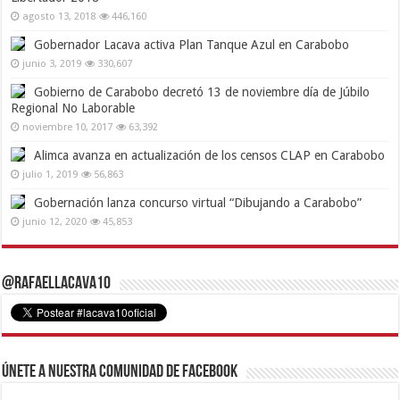
agosto 13, 2018
446,160
Gobernador Lacava activa Plan Tanque Azul en Carabobo
junio 3, 2019
330,607
Gobierno de Carabobo decretó 13 de noviembre día de Júbilo
Regional No Laborable
noviembre 10, 2017
63,392
Alimca avanza en actualización de los censos CLAP en Carabobo
julio 1, 2019
56,863
Gobernación lanza concurso virtual “Dibujando a Carabobo”
junio 12, 2020
45,853
@RafaelLacava10
Únete a nuestra comunidad de Facebook