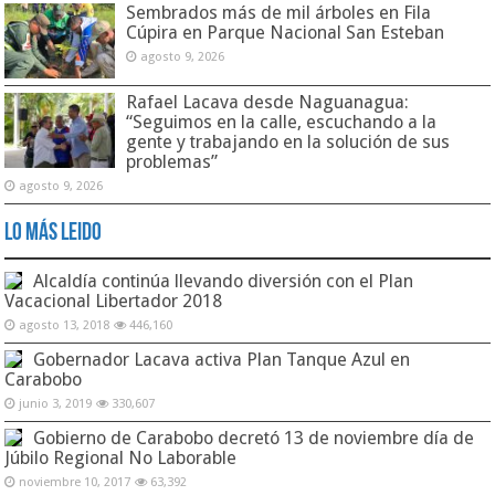
Sembrados más de mil árboles en Fila
Cúpira en Parque Nacional San Esteban
agosto 9, 2026
Rafael Lacava desde Naguanagua:
“Seguimos en la calle, escuchando a la
gente y trabajando en la solución de sus
problemas”
agosto 9, 2026
Lo Más Leido
Alcaldía continúa llevando diversión con el Plan
Vacacional Libertador 2018
agosto 13, 2018
446,160
Gobernador Lacava activa Plan Tanque Azul en
Carabobo
junio 3, 2019
330,607
Gobierno de Carabobo decretó 13 de noviembre día de
Júbilo Regional No Laborable
noviembre 10, 2017
63,392