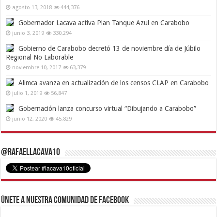
agosto 13, 2018
444,376
Gobernador Lacava activa Plan Tanque Azul en Carabobo
junio 3, 2019
330,294
Gobierno de Carabobo decretó 13 de noviembre día de Júbilo
Regional No Laborable
noviembre 10, 2017
63,379
Alimca avanza en actualización de los censos CLAP en Carabobo
julio 1, 2019
56,847
Gobernación lanza concurso virtual “Dibujando a Carabobo”
junio 12, 2020
45,829
@RafaelLacava10
Únete a nuestra comunidad de Facebook