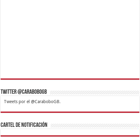
Twitter @CaraboboGB
Tweets por el @CaraboboGB.
1xbet
https://mvbcasino.com/
Betturkey
Betist
Kralbet
Supertotobet
Tipobet
Matadorbet
Mariobet
Cartel de Notificación