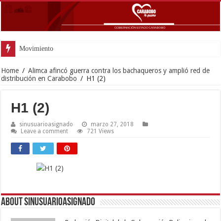
Movimiento Fortín 4F rind
Home
/
Alimca afincó guerra contra los bachaqueros y amplió red de
distribución en Carabobo
/
H1 (2)
H1 (2)
sinusuarioasignado
marzo 27, 2018
Leave a comment
721 Views
About sinusuarioasignado