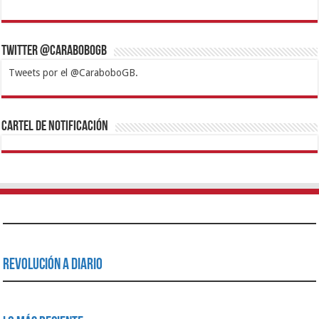
Twitter @CaraboboGB
Tweets por el @CaraboboGB.
1xbet
https://mvbcasino.com/
Betturkey
Betist
Kralbet
Supertotobet
Tipobet
Matadorbet
Mariobet
Cartel de Notificación
Revolución a Diario