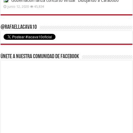
Gobernación lanza concurso virtual “Dibujando a Carabobo”
junio 12, 2020
45,834
@RafaelLacava10
Únete a nuestra comunidad de Facebook