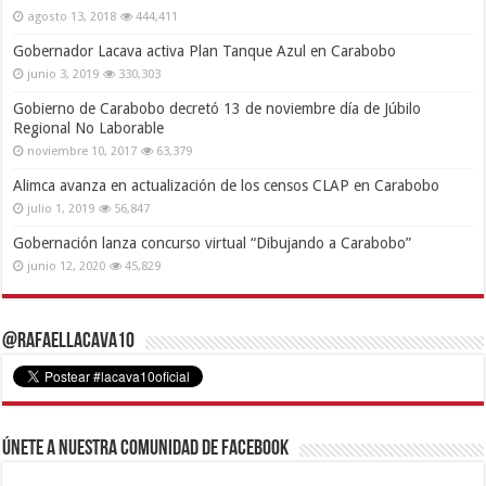
agosto 13, 2018
444,411
Gobernador Lacava activa Plan Tanque Azul en Carabobo
junio 3, 2019
330,303
Gobierno de Carabobo decretó 13 de noviembre día de Júbilo
Regional No Laborable
noviembre 10, 2017
63,379
Alimca avanza en actualización de los censos CLAP en Carabobo
julio 1, 2019
56,847
Gobernación lanza concurso virtual “Dibujando a Carabobo”
junio 12, 2020
45,829
@RafaelLacava10
Únete a nuestra comunidad de Facebook