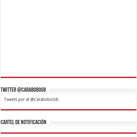
Twitter @CaraboboGB
Tweets por el @CaraboboGB.
1xbet
https://mvbcasino.com/
Betturkey
Betist
Kralbet
Supertotobet
Tipobet
Matadorbet
Mariobet
Cartel de Notificación