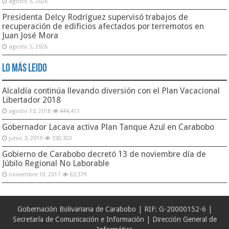
agosto 5, 2026
Presidenta Delcy Rodríguez supervisó trabajos de
recuperación de edificios afectados por terremotos en
Juan José Mora
agosto 5, 2026
Lo Más Leido
Alcaldía continúa llevando diversión con el Plan Vacacional
Libertador 2018
agosto 13, 2018
444,411
Gobernador Lacava activa Plan Tanque Azul en Carabobo
junio 3, 2019
330,303
Gobierno de Carabobo decretó 13 de noviembre día de
Júbilo Regional No Laborable
noviembre 10, 2017
63,379
Gobernación Bolivariana de Carabobo | RIF: G-20000152-6 |
Secretaría de Comunicación e Información | Dirección General de