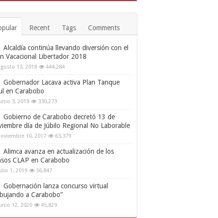
opular
Recent
Tags
Comments
Alcaldía continúa llevando diversión con el
an Vacacional Libertador 2018
gosto 13, 2018
444,284
Gobernador Lacava activa Plan Tanque
ul en Carabobo
unio 3, 2019
330,273
Gobierno de Carabobo decretó 13 de
viembre día de Júbilo Regional No Laborable
oviembre 10, 2017
63,379
Alimca avanza en actualización de los
nsos CLAP en Carabobo
ulio 1, 2019
56,847
Gobernación lanza concurso virtual
ibujando a Carabobo”
unio 12, 2020
45,829