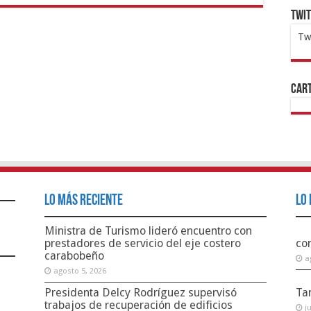
Twi
Tw
1x
ht
Cart
Lo Más Reciente
Lo 
Ministra de Turismo lideró
encuentro con prestadores
co
de servicio del eje costero
a
carabobeño
agosto 5, 2026
Ta
Presidenta Delcy
j