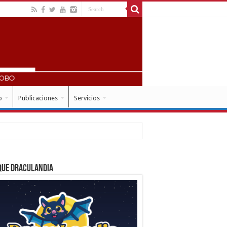
o
Publicaciones
Servicios
que Draculandia