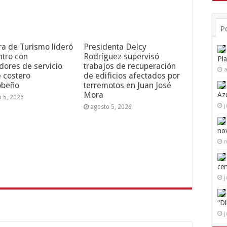
P
ra de Turismo lideró
Presidenta Delcy
tro con
Rodríguez supervisó
Pl
dores de servicio
trabajos de recuperación
a
e costero
de edificios afectados por
obeño
terremotos en Juan José
Mora
Az
o 5, 2026
j
agosto 5, 2026
no
n
ce
j
“D
j