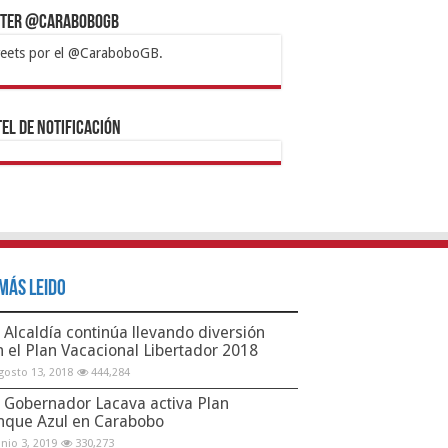
tter @CaraboboGB
eets por el @CaraboboGB.
bet
tps://mvbcasino.com/
Betturkey
Betist
Kralbet
Supertotobet
Tipobet
Matadorbet
Mariobet
Bahis
el de Notificación
Más Leido
Alcaldía continúa llevando diversión
n el Plan Vacacional Libertador 2018
gosto 13, 2018
444,284
Gobernador Lacava activa Plan
nque Azul en Carabobo
unio 3, 2019
330,273