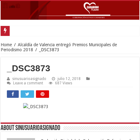
Gobernador Lacava y al
Home
/
Alcaldía de Valencia entregó Premios Municipales de
Periodismo 2018
/
_DSC3873
_DSC3873
sinusuarioasignado
julio 12, 2018
Leave a comment
687 Views
About sinusuarioasignado