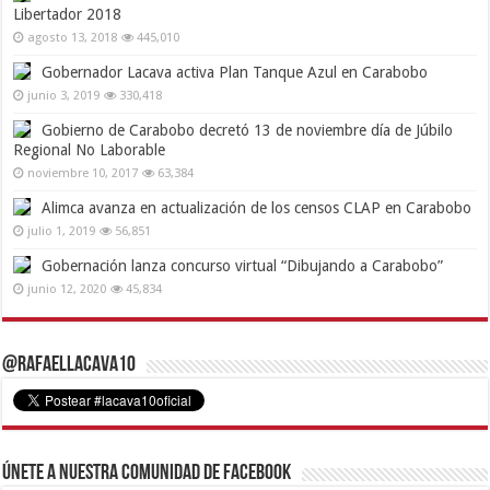
Libertador 2018
agosto 13, 2018
445,010
Gobernador Lacava activa Plan Tanque Azul en Carabobo
junio 3, 2019
330,418
Gobierno de Carabobo decretó 13 de noviembre día de Júbilo
Regional No Laborable
noviembre 10, 2017
63,384
Alimca avanza en actualización de los censos CLAP en Carabobo
julio 1, 2019
56,851
Gobernación lanza concurso virtual “Dibujando a Carabobo”
junio 12, 2020
45,834
@RafaelLacava10
Únete a nuestra comunidad de Facebook