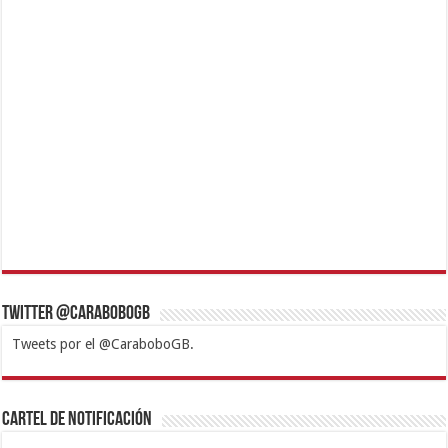
Twitter @CaraboboGB
Tweets por el @CaraboboGB.
1xbet
https://mvbcasino.com/
Betturkey
Betist
Kralbet
Supertotobet
Tipobet
Matadorbet
Mariobet
Cartel de Notificación