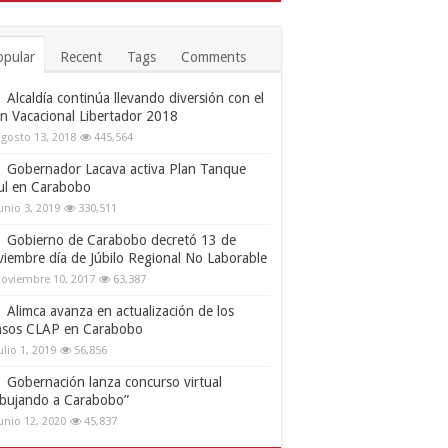
opular
Recent
Tags
Comments
Alcaldía continúa llevando diversión con el
an Vacacional Libertador 2018
gosto 13, 2018
445,564
Gobernador Lacava activa Plan Tanque
ul en Carabobo
unio 3, 2019
330,511
Gobierno de Carabobo decretó 13 de
viembre día de Júbilo Regional No Laborable
oviembre 10, 2017
63,387
Alimca avanza en actualización de los
nsos CLAP en Carabobo
ulio 1, 2019
56,856
Gobernación lanza concurso virtual
ibujando a Carabobo”
unio 12, 2020
45,837