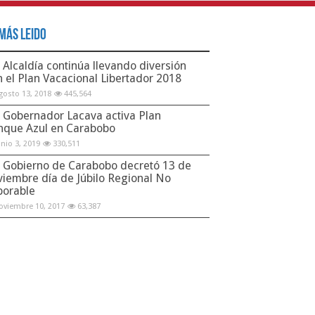
Más Leido
Alcaldía continúa llevando diversión
n el Plan Vacacional Libertador 2018
gosto 13, 2018
445,564
Gobernador Lacava activa Plan
nque Azul en Carabobo
unio 3, 2019
330,511
Gobierno de Carabobo decretó 13 de
viembre día de Júbilo Regional No
borable
oviembre 10, 2017
63,387