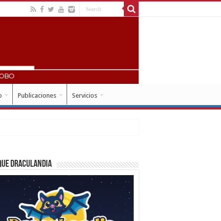
o
Publicaciones
Servicios
que Draculandia