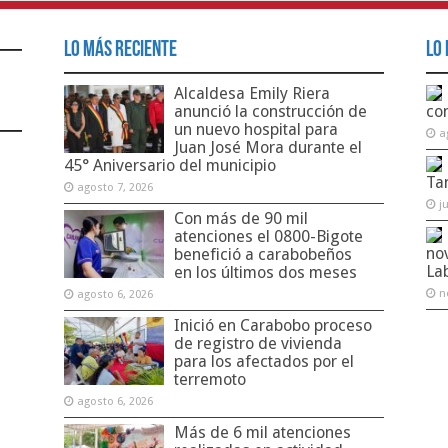
Lo Más Reciente
Lo 
Alcaldesa Emily Riera
anunció la construcción de
co
un nuevo hospital para
a
Juan José Mora durante el
45° Aniversario del municipio
Ta
agosto 7, 2026
j
Con más de 90 mil
atenciones el 0800-Bigote
no
benefició a carabobeños
La
en los últimos dos meses
n
agosto 6, 2026
Inició en Carabobo proceso
de registro de vivienda
para los afectados por el
terremoto
agosto 6, 2026
Más de 6 mil atenciones