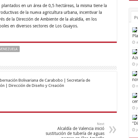
n plantados en un área de 0,5 hectáreas, la misma tiene la
roductivas de la nueva agricultura urbana, incentivar la
P
s de la Dirección de Ambiente de la alcaldía, en los
boles en diversos sectores de Los Guayos.
Pl
a
VENEZUELA
Az
j
no
obernación Bolivariana de Carabobo | Secretaría de
ón | Dirección de Diseño y Creación
n
ce
j
“D
Next
Alcaldía de Valencia inició
j
sustitución de tubería de aguas