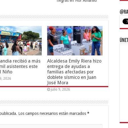
negras en Flor Amarillo
@Ra
Únet
andia recibió a más
Alcaldesa Emily Riera hizo
mil asistentes este
entrega de ayudas a
l Niño
familias afectadas por
doblete sísmico en Juan
19, 2026
José Mora
julio 9, 2026
publicada.
Los campos necesarios están marcados
*