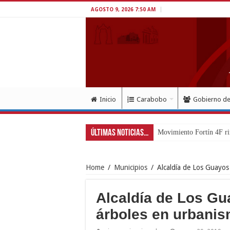
AGOSTO 9, 2026 7:50 AM
Inicio
Carabobo
Gobierno d
Últimas Noticias...
Movimiento Fortín 4F ri
Home
/
Municipios
/
Alcaldía de Los Guayos
Alcaldía de Los Gu
árboles en urbanis