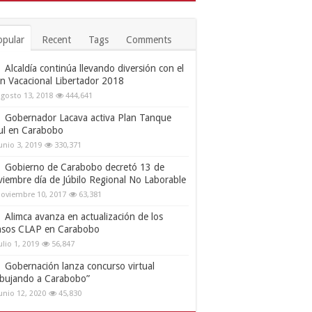
opular
Recent
Tags
Comments
Alcaldía continúa llevando diversión con el
an Vacacional Libertador 2018
gosto 13, 2018
444,641
Gobernador Lacava activa Plan Tanque
ul en Carabobo
unio 3, 2019
330,371
Gobierno de Carabobo decretó 13 de
viembre día de Júbilo Regional No Laborable
oviembre 10, 2017
63,381
Alimca avanza en actualización de los
nsos CLAP en Carabobo
ulio 1, 2019
56,847
Gobernación lanza concurso virtual
ibujando a Carabobo”
unio 12, 2020
45,830