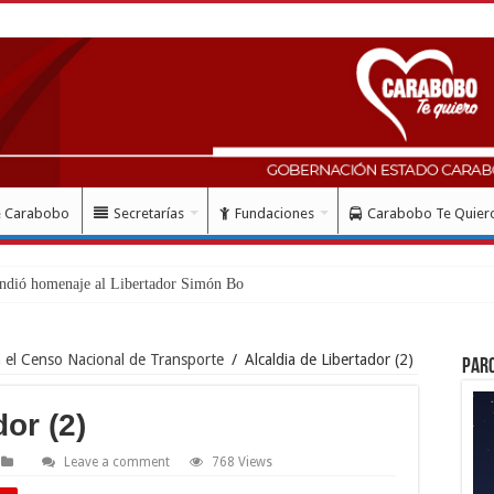
e Carabobo
Secretarías
Fundaciones
Carabobo Te Quier
ndió homenaje al Libertador Simón Bolívar recordando
n el Censo Nacional de Transporte
/
Alcaldia de Libertador (2)
Par
or (2)
Leave a comment
768 Views