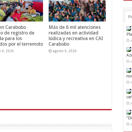
P
 en Carabobo
Más de 6 mil atenciones
o de registro de
realizadas en actividad
Pl
da para los
lúdica y recreativa en CAI
a
dos por el terremoto
Carabobo
o 6, 2026
agosto 6, 2026
Az
j
no
n
ce
j
“D
j