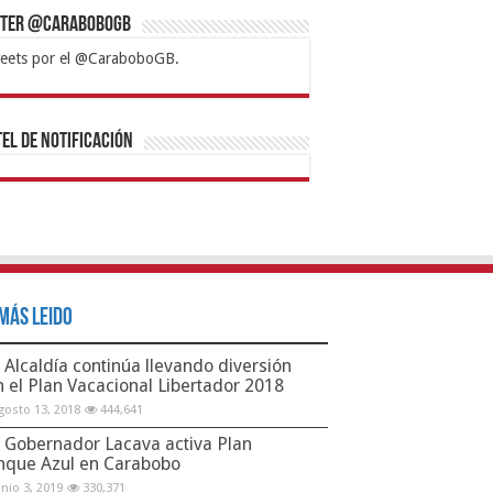
tter @CaraboboGB
eets por el @CaraboboGB.
bet
tps://mvbcasino.com/
Betturkey
Betist
Kralbet
Supertotobet
Tipobet
Matadorbet
Mariobet
Bahis
el de Notificación
Más Leido
Alcaldía continúa llevando diversión
n el Plan Vacacional Libertador 2018
gosto 13, 2018
444,641
Gobernador Lacava activa Plan
nque Azul en Carabobo
unio 3, 2019
330,371