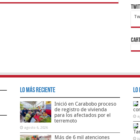
Twi
Tw
1x
ht
Cart
Lo Más Reciente
Lo 
Inició en Carabobo proceso
de registro de vivienda
co
para los afectados por el
a
terremoto
agosto 6, 2026
Ta
Más de 6 mil atenciones
j