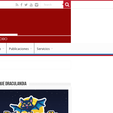
o
Publicaciones
Servicios
que Draculandia