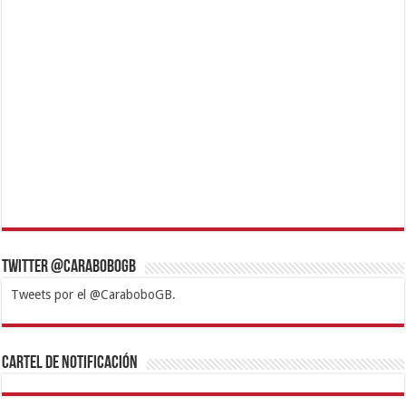
Twitter @CaraboboGB
Tweets por el @CaraboboGB.
1xbet
https://mvbcasino.com/
Betturkey
Betist
Kralbet
Supertotobet
Tipobet
Matadorbet
Mariobet
Cartel de Notificación