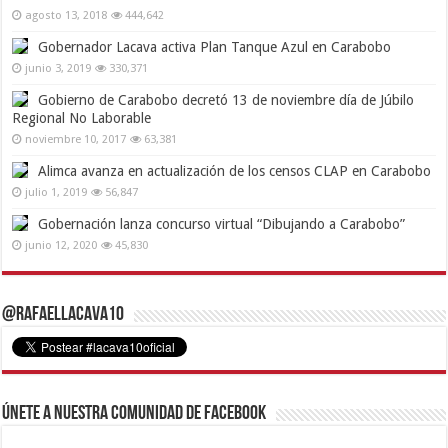
agosto 13, 2018
444,642
Gobernador Lacava activa Plan Tanque Azul en Carabobo
junio 3, 2019
330,371
Gobierno de Carabobo decretó 13 de noviembre día de Júbilo
Regional No Laborable
noviembre 10, 2017
63,381
Alimca avanza en actualización de los censos CLAP en Carabobo
julio 1, 2019
56,847
Gobernación lanza concurso virtual “Dibujando a Carabobo”
junio 12, 2020
45,830
@RafaelLacava10
Únete a nuestra comunidad de Facebook