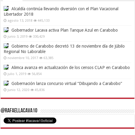
Alcaldía continúa llevando diversión con el Plan Vacacional
Libertador 2018
agosto 13, 2018
445,133
Gobernador Lacava activa Plan Tanque Azul en Carabobo
junio 3, 2019
330,429
Gobierno de Carabobo decretó 13 de noviembre día de Júbilo
Regional No Laborable
noviembre 10, 2017
63,385
Alimca avanza en actualización de los censos CLAP en Carabobo
julio 1, 2019
56,854
Gobernación lanza concurso virtual “Dibujando a Carabobo”
junio 12, 2020
45,836
@RafaelLacava10