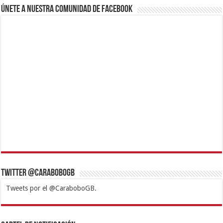
Únete a nuestra comunidad de Facebook
Twitter @CaraboboGB
Tweets por el @CaraboboGB.
1xbet
https://mvbcasino.com/
Betturkey
Betist
Kralbet
Supertotobet
Tipobet
Matadorbet
Mariobet