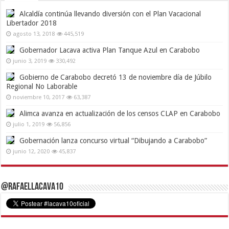
Alcaldía continúa llevando diversión con el Plan Vacacional
Libertador 2018
agosto 13, 2018
445,519
Gobernador Lacava activa Plan Tanque Azul en Carabobo
junio 3, 2019
330,492
Gobierno de Carabobo decretó 13 de noviembre día de Júbilo
Regional No Laborable
noviembre 10, 2017
63,387
Alimca avanza en actualización de los censos CLAP en Carabobo
julio 1, 2019
56,856
Gobernación lanza concurso virtual “Dibujando a Carabobo”
junio 12, 2020
45,837
@RafaelLacava10