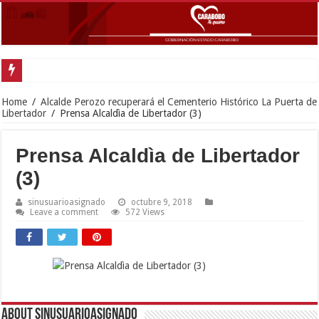
Gobernador Lacava anunció colocación de más de mil 500 toneladas de asfalt
Home
/
Alcalde Perozo recuperará el Cementerio Histórico La Puerta de
Libertador
/
Prensa Alcaldìa de Libertador (3)
Prensa Alcaldìa de Libertador
(3)
sinusuarioasignado
octubre 9, 2018
Leave a comment
572 Views
About sinusuarioasignado