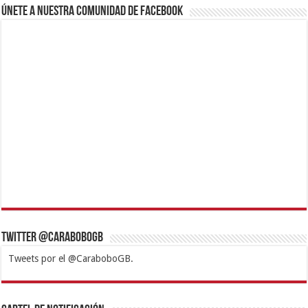
Únete a nuestra comunidad de Facebook
Twitter @CaraboboGB
Tweets por el @CaraboboGB.
1xbet
https://mvbcasino.com/
Betturkey
Betist
Kralbet
Supertotobet
Tipobet
Matadorbet
Mariobet