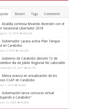
opular
Recent
Tags
Comments
Alcaldía continúa llevando diversión con el
an Vacacional Libertador 2018
gosto 13, 2018
444,242
Gobernador Lacava activa Plan Tanque
ul en Carabobo
unio 3, 2019
330,269
Gobierno de Carabobo decretó 13 de
viembre día de Júbilo Regional No Laborable
oviembre 10, 2017
63,379
Alimca avanza en actualización de los
nsos CLAP en Carabobo
ulio 1, 2019
56,847
Gobernación lanza concurso virtual
ibujando a Carabobo”
unio 12, 2020
45,828