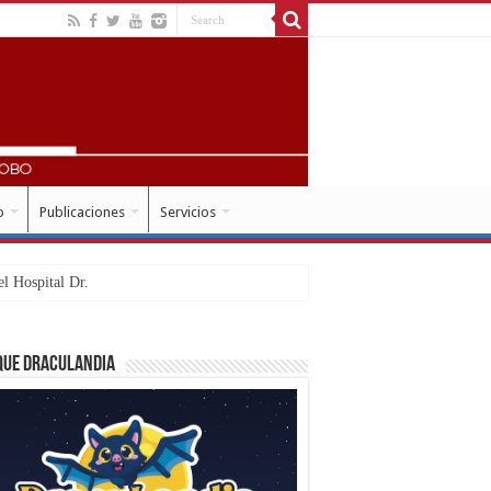
o
Publicaciones
Servicios
que Draculandia