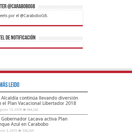
tter @CaraboboGB
eets por el @CaraboboGB.
bet
tps://mvbcasino.com/
Betturkey
Betist
Kralbet
Supertotobet
Tipobet
Matadorbet
Mariobet
Bahis
el de Notificación
Más Leido
Alcaldía continúa llevando diversión
n el Plan Vacacional Libertador 2018
gosto 13, 2018
444,242
Gobernador Lacava activa Plan
nque Azul en Carabobo
unio 3, 2019
330,269