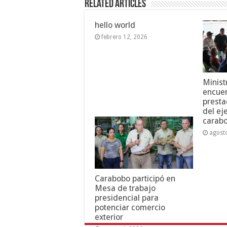
Related Articles
hello world
febrero 12, 2026
Minist
encuen
presta
del ej
carab
agost
Carabobo participó en
Mesa de trabajo
presidencial para
potenciar comercio
exterior