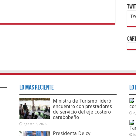
Twi
Tw
1x
ht
Cart
Lo Más Reciente
Lo 
Ministra de Turismo lideró
encuentro con prestadores
co
de servicio del eje costero
a
carabobeño
agosto 5, 2026
Ta
Presidenta Delcy
j