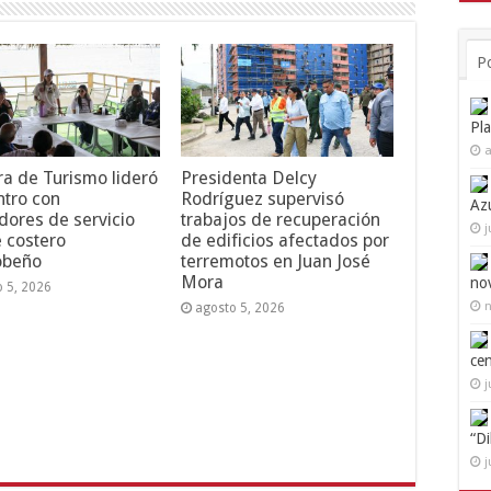
P
Pl
a
ra de Turismo lideró
Presidenta Delcy
tro con
Rodríguez supervisó
Az
dores de servicio
trabajos de recuperación
j
e costero
de edificios afectados por
obeño
terremotos en Juan José
Mora
no
o 5, 2026
n
agosto 5, 2026
ce
j
“D
j