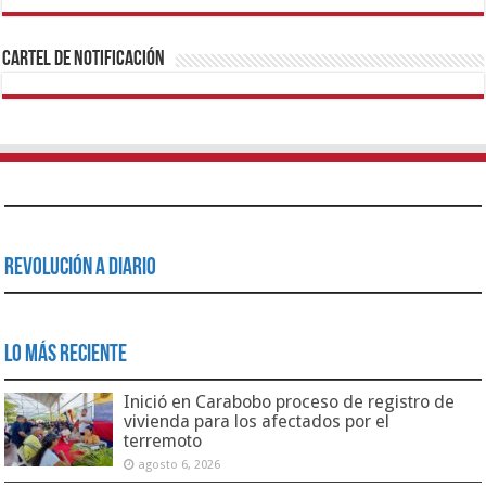
1xbet
https://mvbcasino.com/
Betturkey
Betist
Kralbet
Supertotobet
Tipobet
Matadorbet
Mariobet
Cartel de Notificación
Revolución a Diario
Lo Más Reciente
Inició en Carabobo proceso de registro de
vivienda para los afectados por el
terremoto
agosto 6, 2026