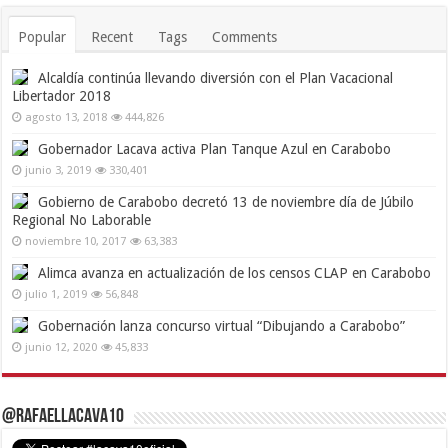
Popular
Recent
Tags
Comments
Alcaldía continúa llevando diversión con el Plan Vacacional
Libertador 2018
agosto 13, 2018
444,826
Gobernador Lacava activa Plan Tanque Azul en Carabobo
junio 3, 2019
330,401
Gobierno de Carabobo decretó 13 de noviembre día de Júbilo
Regional No Laborable
noviembre 10, 2017
63,383
Alimca avanza en actualización de los censos CLAP en Carabobo
julio 1, 2019
56,848
Gobernación lanza concurso virtual “Dibujando a Carabobo”
junio 12, 2020
45,833
@RafaelLacava10