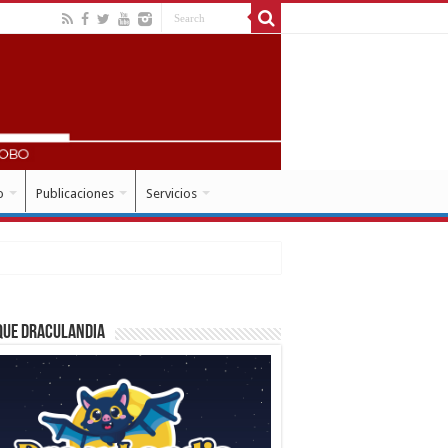
o
Publicaciones
Servicios
que Draculandia