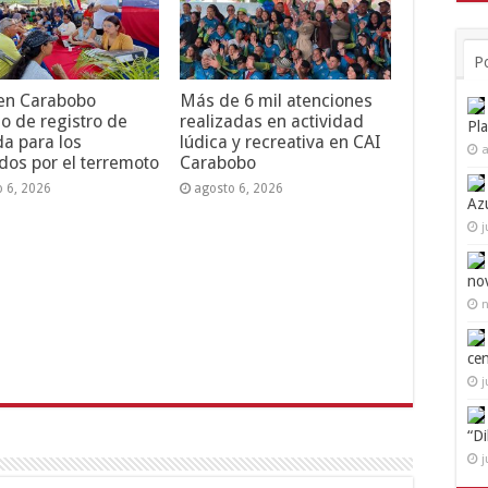
P
 en Carabobo
Más de 6 mil atenciones
o de registro de
realizadas en actividad
Pl
da para los
lúdica y recreativa en CAI
a
dos por el terremoto
Carabobo
o 6, 2026
agosto 6, 2026
Az
j
no
n
ce
j
“D
j