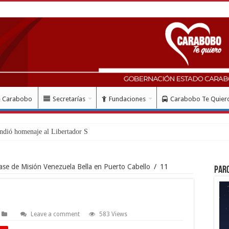
e Carabobo
Secretarías
Fundaciones
Carabobo Te Quier
ndió homenaje al Libertador Simón Bolívar rec
ase de Misión Venezuela Bella en Puerto Cabello
/
11
Par
Leave a comment
583 Views