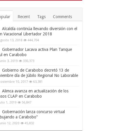
opular
Recent
Tags
Comments
Alcaldía continúa llevando diversión con el
an Vacacional Libertador 2018
gosto 13, 2018
444,704
Gobernador Lacava activa Plan Tanque
ul en Carabobo
unio 3, 2019
330,373
Gobierno de Carabobo decretó 13 de
viembre día de Júbilo Regional No Laborable
oviembre 10, 2017
63,381
Alimca avanza en actualización de los
nsos CLAP en Carabobo
ulio 1, 2019
56,847
Gobernación lanza concurso virtual
ibujando a Carabobo”
unio 12, 2020
45,832