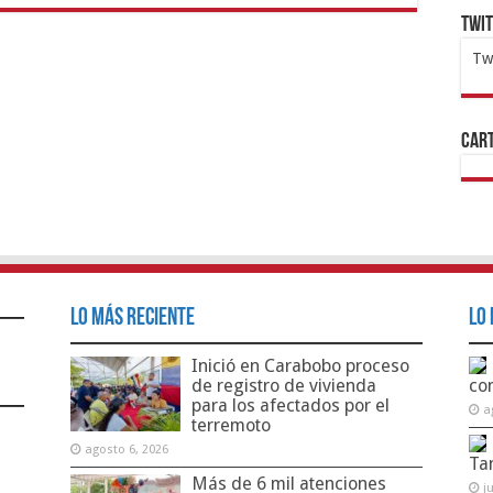
Twi
Tw
1x
ht
Cart
Lo Más Reciente
Lo 
Inició en Carabobo proceso
de registro de vivienda
co
para los afectados por el
a
terremoto
agosto 6, 2026
Ta
Más de 6 mil atenciones
j