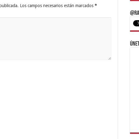
publicada.
Los campos necesarios están marcados
*
@Ra
Únet