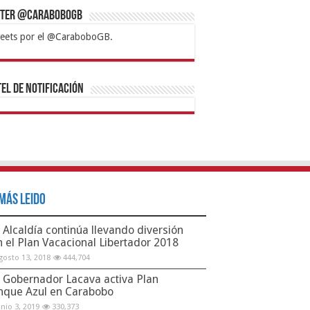
tter @CaraboboGB
eets por el @CaraboboGB.
bet
tps://mvbcasino.com/
Betturkey
Betist
Kralbet
Supertotobet
Tipobet
Matadorbet
Mariobet
Bahis
el de Notificación
Más Leido
Alcaldía continúa llevando diversión
n el Plan Vacacional Libertador 2018
gosto 13, 2018
444,704
Gobernador Lacava activa Plan
nque Azul en Carabobo
unio 3, 2019
330,373