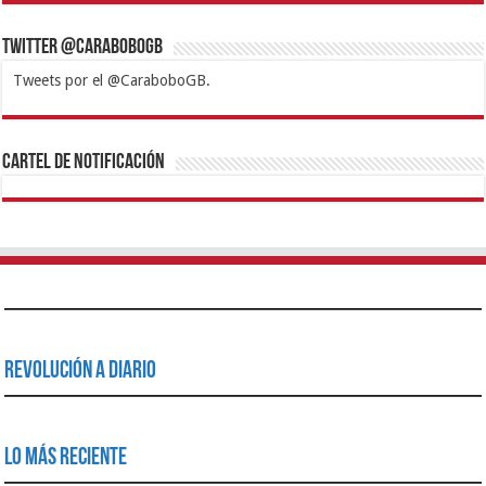
Twitter @CaraboboGB
Tweets por el @CaraboboGB.
1xbet
https://mvbcasino.com/
Betturkey
Betist
Kralbet
Supertotobet
Tipobet
Matadorbet
Mariobet
Cartel de Notificación
Revolución a Diario
Lo Más Reciente