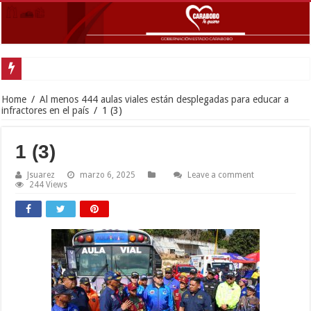
Home
/
Al menos 444 aulas viales están desplegadas para educar a
infractores en el país
/
1 (3)
1 (3)
Jsuarez
marzo 6, 2025
Leave a comment
244 Views