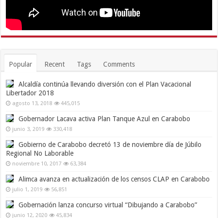
Popular
Recent
Tags
Comments
Alcaldía continúa llevando diversión con el Plan Vacacional
Libertador 2018
agosto 13, 2018
445,015
Gobernador Lacava activa Plan Tanque Azul en Carabobo
junio 3, 2019
330,418
Gobierno de Carabobo decretó 13 de noviembre día de Júbilo
Regional No Laborable
noviembre 10, 2017
63,384
Alimca avanza en actualización de los censos CLAP en Carabobo
julio 1, 2019
56,851
Gobernación lanza concurso virtual “Dibujando a Carabobo”
junio 12, 2020
45,834