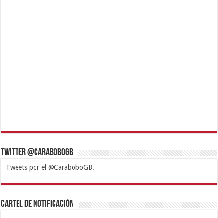
Twitter @CaraboboGB
Tweets por el @CaraboboGB.
1xbet
https://mvbcasino.com/
Betturkey
Betist
Kralbet
Supertotobet
Tipobet
Matadorbet
Mariobet
Cartel de Notificación