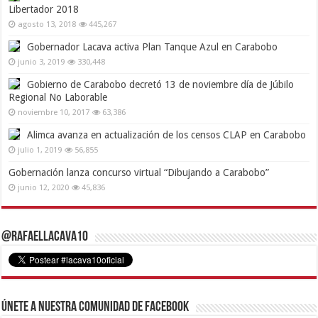
Libertador 2018
agosto 13, 2018
445,267
Gobernador Lacava activa Plan Tanque Azul en Carabobo
junio 3, 2019
330,448
Gobierno de Carabobo decretó 13 de noviembre día de Júbilo
Regional No Laborable
noviembre 10, 2017
63,386
Alimca avanza en actualización de los censos CLAP en Carabobo
julio 1, 2019
56,855
Gobernación lanza concurso virtual “Dibujando a Carabobo”
junio 12, 2020
45,836
@RafaelLacava10
Únete a nuestra comunidad de Facebook