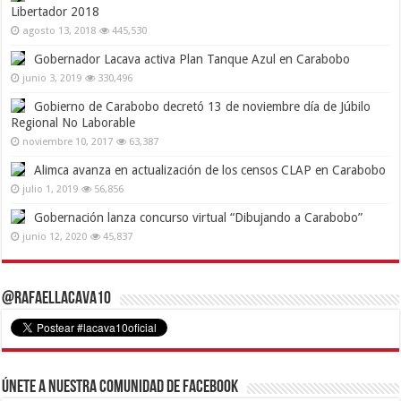
Libertador 2018
agosto 13, 2018
445,530
Gobernador Lacava activa Plan Tanque Azul en Carabobo
junio 3, 2019
330,496
Gobierno de Carabobo decretó 13 de noviembre día de Júbilo
Regional No Laborable
noviembre 10, 2017
63,387
Alimca avanza en actualización de los censos CLAP en Carabobo
julio 1, 2019
56,856
Gobernación lanza concurso virtual “Dibujando a Carabobo”
junio 12, 2020
45,837
@RafaelLacava10
Únete a nuestra comunidad de Facebook