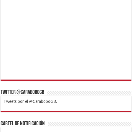
Twitter @CaraboboGB
Tweets por el @CaraboboGB.
1xbet
https://mvbcasino.com/
Betturkey
Betist
Kralbet
Supertotobet
Tipobet
Matadorbet
Mariobet
Cartel de Notificación