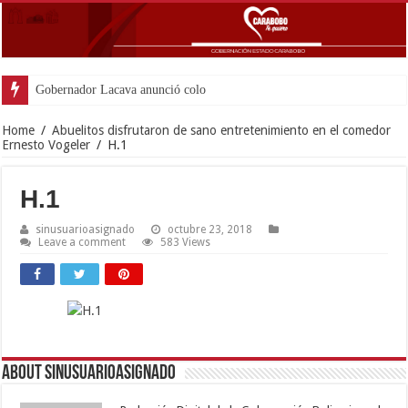
Gobernador Lacava anunció colocación de más
Home
/
Abuelitos disfrutaron de sano entretenimiento en el comedor
Ernesto Vogeler
/
H.1
H.1
sinusuarioasignado
octubre 23, 2018
Leave a comment
583 Views
About sinusuarioasignado