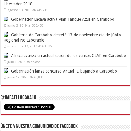
Libertador 2018
agosto 13, 2018
445,211
Gobernador Lacava activa Plan Tanque Azul en Carabobo
junio 3, 2019
330,435
Gobierno de Carabobo decretó 13 de noviembre día de Júbilo
Regional No Laborable
noviembre 10, 2017
63,385
Alimca avanza en actualización de los censos CLAP en Carabobo
julio 1, 2019
56,855
Gobernación lanza concurso virtual “Dibujando a Carabobo”
junio 12, 2020
45,836
@RafaelLacava10
Únete a nuestra comunidad de Facebook