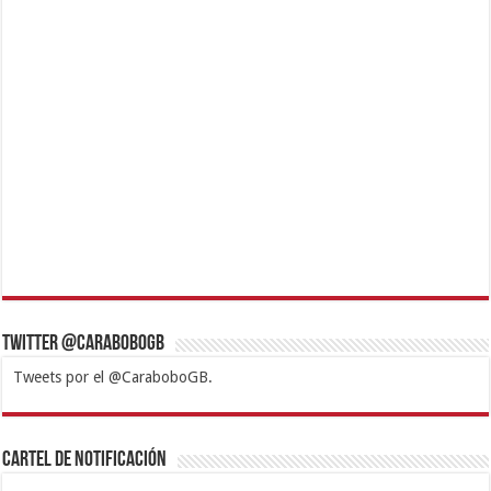
Twitter @CaraboboGB
Tweets por el @CaraboboGB.
1xbet
https://mvbcasino.com/
Betturkey
Betist
Kralbet
Supertotobet
Tipobet
Matadorbet
Mariobet
Cartel de Notificación