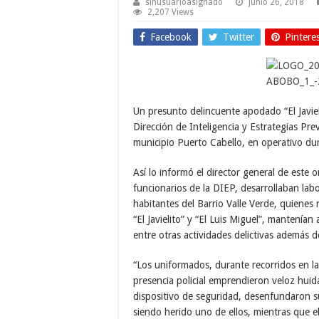
sinusuarioasignado
junio 26, 2018
2,207 Views
Facebook
Twitter
Pintere
Un presunto delincuente apodado “El Javieli
Dirección de Inteligencia y Estrategias Pr
municipio Puerto Cabello, en operativo du
Así lo informó el director general de este
funcionarios de la DIEP, desarrollaban labo
habitantes del Barrio Valle Verde, quienes
“El Javielito” y “El Luis Miguel”, mantenía
entre otras actividades delictivas además 
“Los uniformados, durante recorridos en la
presencia policial emprendieron veloz huid
dispositivo de seguridad, desenfundaron s
siendo herido uno de ellos, mientras que el