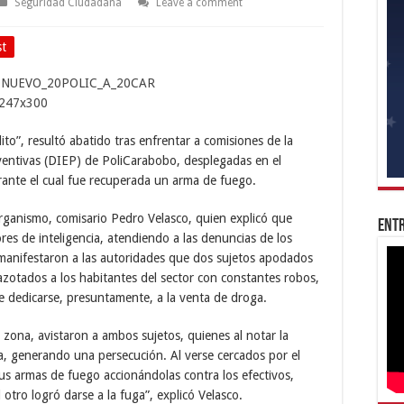
Seguridad Ciudadana
Leave a comment
st
to”, resultó abatido tras enfrentar a comisiones de la
eventivas (DIEP) de PoliCarabobo, desplegadas en el
rante el cual fue recuperada un arma de fuego.
 organismo, comisario Pedro Velasco, quien explicó que
Entr
res de inteligencia, atendiendo a las denuncias de los
 manifestaron a las autoridades que dos sujetos apodados
n azotados a los habitantes del sector con constantes robos,
de dedicarse, presuntamente, a la venta de droga.
 zona, avistaron a ambos sujetos, quienes al notar la
a, generando una persecución. Al verse cercados por el
us armas de fuego accionándolas contra los efectivos,
 otro logró darse a la fuga”, explicó Velasco.