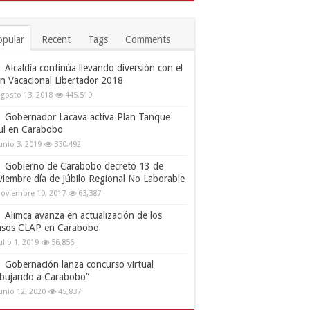
opular
Recent
Tags
Comments
Alcaldía continúa llevando diversión con el
an Vacacional Libertador 2018
gosto 13, 2018
445,519
Gobernador Lacava activa Plan Tanque
ul en Carabobo
unio 3, 2019
330,492
Gobierno de Carabobo decretó 13 de
viembre día de Júbilo Regional No Laborable
oviembre 10, 2017
63,387
Alimca avanza en actualización de los
nsos CLAP en Carabobo
ulio 1, 2019
56,856
Gobernación lanza concurso virtual
ibujando a Carabobo”
unio 12, 2020
45,837