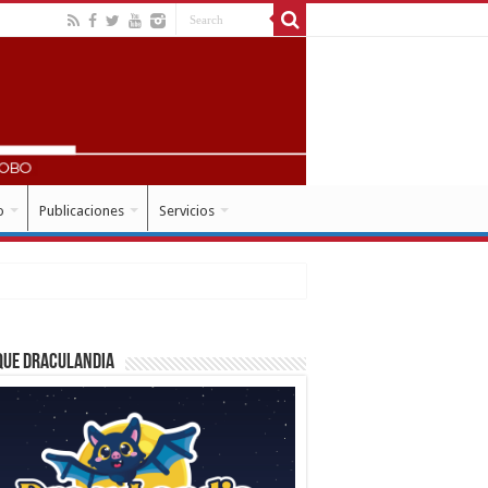
o
Publicaciones
Servicios
que Draculandia