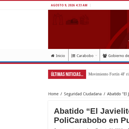
AGOSTO 9, 2026 4:33 AM
Inicio
Carabobo
Gobierno d
Últimas Noticias...
Exitoso desp
Home
/
Seguridad Ciudadana
/
Abatido “El 
Abatido “El Javielit
PoliCarabobo en Pu