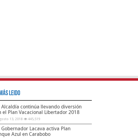
Más Leido
Alcaldía continúa llevando diversión
n el Plan Vacacional Libertador 2018
gosto 13, 2018
445,519
Gobernador Lacava activa Plan
nque Azul en Carabobo