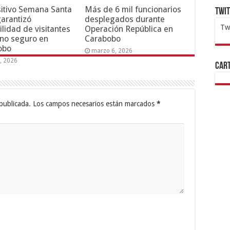
itivo Semana Santa
Más de 6 mil funcionarios
Twi
arantizó
desplegados durante
Tw
ilidad de visitantes
Operación República en
rno seguro en
Carabobo
1x
ht
obo
marzo 6, 2026
6, 2026
Cart
publicada.
Los campos necesarios están marcados
*