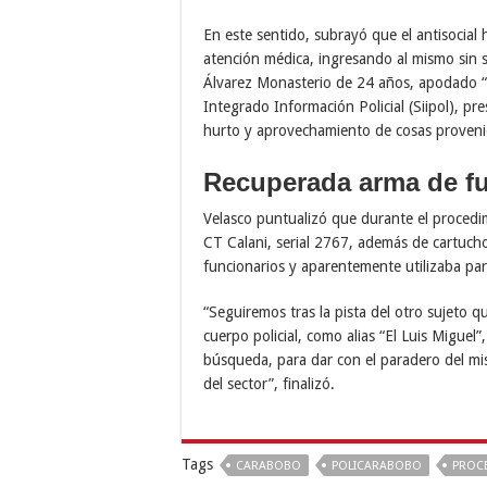
En este sentido, subrayó que el antisocial h
atención médica, ingresando al mismo sin s
Álvarez Monasterio de 24 años, apodado “El 
Integrado Información Policial (Siipol), pres
hurto y aprovechamiento de cosas provenie
Recuperada arma de f
Velasco puntualizó que durante el procedi
CT Calani, serial 2767, además de cartucho
funcionarios y aparentemente utilizaba par
“Seguiremos tras la pista del otro sujeto 
cuerpo policial, como alias “El Luis Miguel
búsqueda, para dar con el paradero del m
del sector”, finalizó.
Tags
CARABOBO
POLICARABOBO
PROC