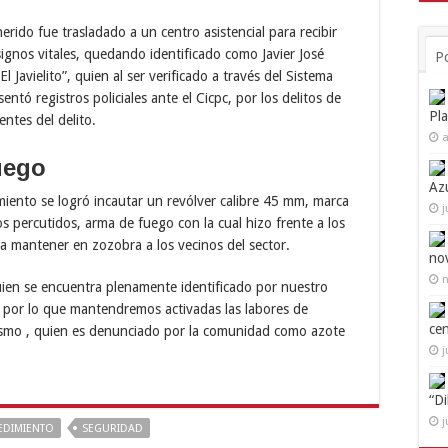
erido fue trasladado a un centro asistencial para recibir
ignos vitales, quedando identificado como Javier José
P
Javielito”, quien al ser verificado a través del Sistema
entó registros policiales ante el Cicpc, por los delitos de
Pl
ntes del delito.
a
uego
Az
miento se logró incautar un revólver calibre 45 mm, marca
j
s percutidos, arma de fuego con la cual hizo frente a los
a mantener en zozobra a los vecinos del sector.
no
n
quien se encuentra plenamente identificado por nuestro
”, por lo que mantendremos activadas las labores de
ce
ismo , quien es denunciado por la comunidad como azote
j
“D
j
EDIMIENTO
SEGURIDAD