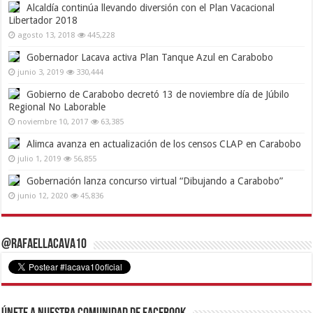
Alcaldía continúa llevando diversión con el Plan Vacacional
Libertador 2018
agosto 13, 2018
445,228
Gobernador Lacava activa Plan Tanque Azul en Carabobo
junio 3, 2019
330,444
Gobierno de Carabobo decretó 13 de noviembre día de Júbilo
Regional No Laborable
noviembre 10, 2017
63,385
Alimca avanza en actualización de los censos CLAP en Carabobo
julio 1, 2019
56,855
Gobernación lanza concurso virtual “Dibujando a Carabobo”
junio 12, 2020
45,836
@RafaelLacava10