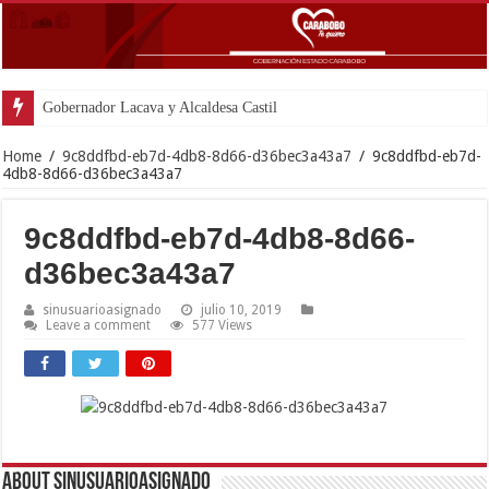
Gobernador Lacava y Alcaldesa Castillo reinaugurar
Home
/
9c8ddfbd-eb7d-4db8-8d66-d36bec3a43a7
/
9c8ddfbd-eb7d-
4db8-8d66-d36bec3a43a7
9c8ddfbd-eb7d-4db8-8d66-
d36bec3a43a7
sinusuarioasignado
julio 10, 2019
Leave a comment
577 Views
About sinusuarioasignado