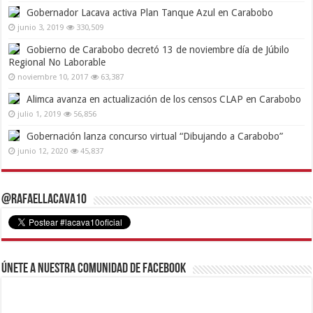
Gobernador Lacava activa Plan Tanque Azul en Carabobo
junio 3, 2019
330,509
Gobierno de Carabobo decretó 13 de noviembre día de Júbilo
Regional No Laborable
noviembre 10, 2017
63,387
Alimca avanza en actualización de los censos CLAP en Carabobo
julio 1, 2019
56,856
Gobernación lanza concurso virtual “Dibujando a Carabobo”
junio 12, 2020
45,837
@RafaelLacava10
Únete a nuestra comunidad de Facebook