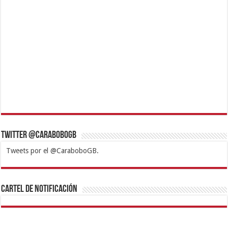
Twitter @CaraboboGB
Tweets por el @CaraboboGB.
1xbet
https://mvbcasino.com/
Betturkey
Betist
Kralbet
Supertotobet
Tipobet
Matadorbet
Mariobet
Cartel de Notificación