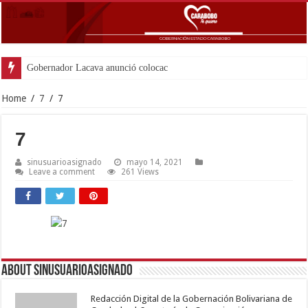
Gobernador Lacava anunció colocación de más de m
Home
/
7
/
7
7
sinusuarioasignado
mayo 14, 2021
Leave a comment
261 Views
About sinusuarioasignado
Redacción Digital de la Gobernación Bolivariana de