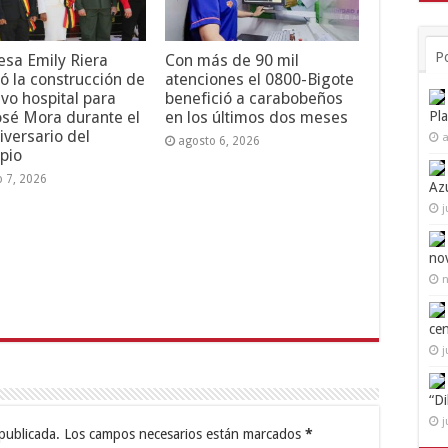
P
esa Emily Riera
Con más de 90 mil
ó la construcción de
atenciones el 0800-Bigote
vo hospital para
benefició a carabobeños
Pl
osé Mora durante el
en los últimos dos meses
iversario del
a
agosto 6, 2026
pio
o 7, 2026
Az
j
no
n
ce
j
“D
j
publicada.
Los campos necesarios están marcados
*