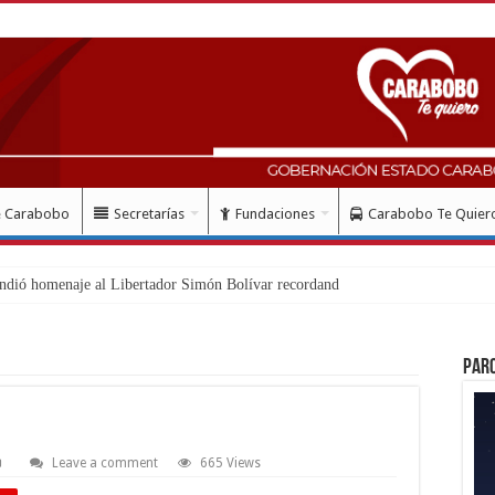
e Carabobo
Secretarías
Fundaciones
Carabobo Te Quier
ndió homenaje al Libertador Simón Bolívar recordando su gesta emanc
Par
Leave a comment
665 Views