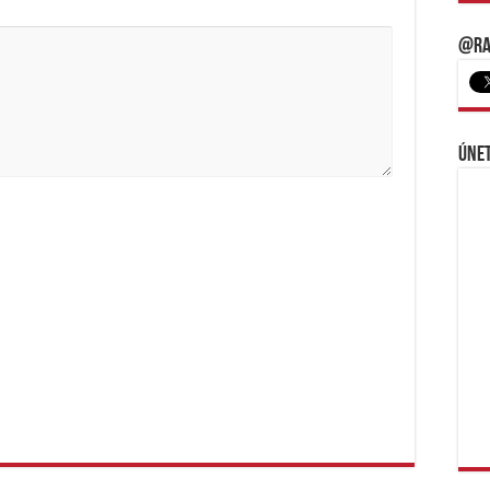
@Ra
Únet