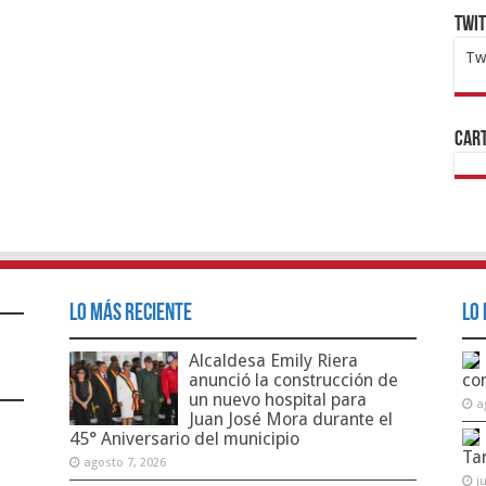
Twi
Tw
1x
ht
Cart
Lo Más Reciente
Lo 
Alcaldesa Emily Riera
anunció la construcción de
co
un nuevo hospital para
a
Juan José Mora durante el
45° Aniversario del municipio
Ta
agosto 7, 2026
j