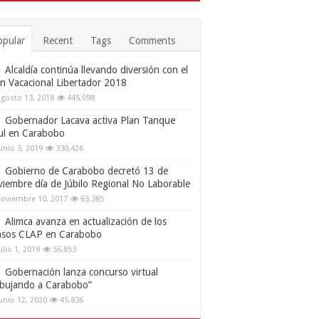
opular
Recent
Tags
Comments
Alcaldía continúa llevando diversión con el
an Vacacional Libertador 2018
gosto 13, 2018
445,098
Gobernador Lacava activa Plan Tanque
ul en Carabobo
unio 3, 2019
330,426
Gobierno de Carabobo decretó 13 de
viembre día de Júbilo Regional No Laborable
oviembre 10, 2017
63,385
Alimca avanza en actualización de los
nsos CLAP en Carabobo
ulio 1, 2019
56,853
Gobernación lanza concurso virtual
ibujando a Carabobo”
unio 12, 2020
45,836