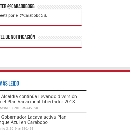
tter @CaraboboGB
eets por el @CaraboboGB.
bet
tps://mvbcasino.com/
Betturkey
Betist
Kralbet
Supertotobet
Tipobet
Matadorbet
Mariobet
Bahis
el de Notificación
Más Leido
Alcaldía continúa llevando diversión
n el Plan Vacacional Libertador 2018
gosto 13, 2018
445,098
Gobernador Lacava activa Plan
nque Azul en Carabobo
unio 3, 2019
330,426