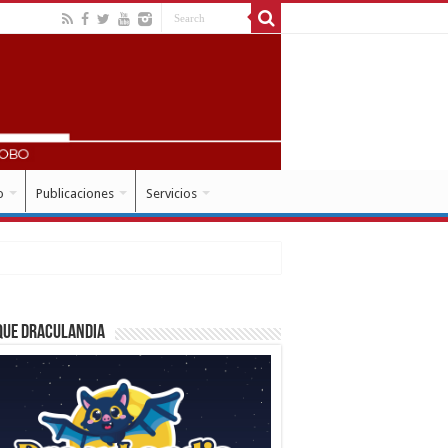
o
Publicaciones
Servicios
que Draculandia