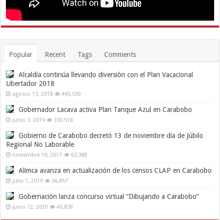
Popular
Recent
Tags
Comments
Alcaldía continúa llevando diversión con el Plan Vacacional
Libertador 2018
agosto 13, 2018
445,590
Gobernador Lacava activa Plan Tanque Azul en Carabobo
junio 3, 2019
330,518
Gobierno de Carabobo decretó 13 de noviembre día de Júbilo
Regional No Laborable
noviembre 10, 2017
63,388
Alimca avanza en actualización de los censos CLAP en Carabobo
julio 1, 2019
56,857
Gobernación lanza concurso virtual “Dibujando a Carabobo”
junio 12, 2020
45,838