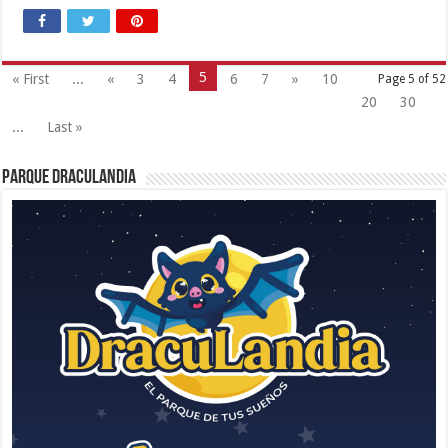
5
« First
...
«
3
4
6
7
»
10
Page 5 of 52
20
30
...
Last »
Parque Draculandia