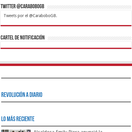
Twitter @CaraboboGB
Tweets por el @CaraboboGB.
1xbet
https://mvbcasino.com/
Betturkey
Betist
Kralbet
Supertotobet
Tipobet
Matadorbet
Mariobet
Cartel de Notificación
Revolución a Diario
Lo Más Reciente