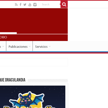
o
Publicaciones
Servicios
que Draculandia