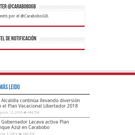
tter @CaraboboGB
eets por el @CaraboboGB.
bet
tps://mvbcasino.com/
Betturkey
Betist
Kralbet
Supertotobet
Tipobet
Matadorbet
Mariobet
Bahis
el de Notificación
Más Leido
Alcaldía continúa llevando diversión
n el Plan Vacacional Libertador 2018
gosto 13, 2018
444,704
Gobernador Lacava activa Plan
nque Azul en Carabobo
unio 3, 2019
330,374