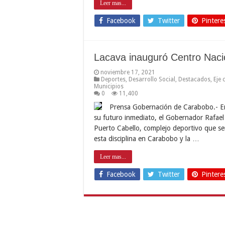
Leer mas...
Facebook
Twitter
Pintere
Lacava inauguró Centro Nacio
noviembre 17, 2021
Deportes
,
Desarrollo Social
,
Destacados
,
Eje 
Municipios
0
11,400
Prensa Gobernación de Carabobo.- En 
su futuro inmediato, el Gobernador Rafae
Puerto Cabello, complejo deportivo que ser
esta disciplina en Carabobo y la …
Leer mas...
Facebook
Twitter
Pintere