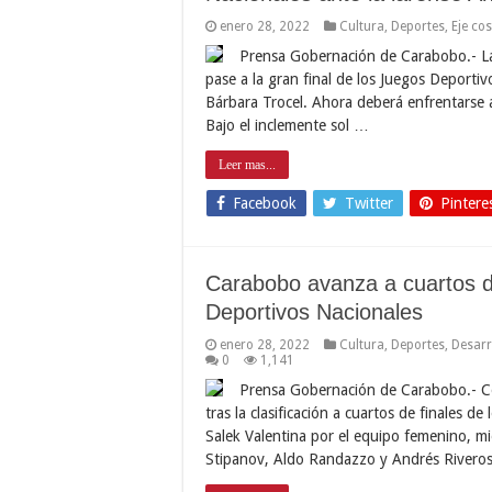
enero 28, 2022
Cultura
,
Deportes
,
Eje co
Prensa Gobernación de Carabobo.- La 
pase a la gran final de los Juegos Deportiv
Bárbara Trocel. Ahora deberá enfrentarse
Bajo el inclemente sol …
Leer mas...
Facebook
Twitter
Pintere
Carabobo avanza a cuartos de
Deportivos Nacionales
enero 28, 2022
Cultura
,
Deportes
,
Desarr
0
1,141
Prensa Gobernación de Carabobo.- Con
tras la clasificación a cuartos de finales d
Salek Valentina por el equipo femenino, mi
Stipanov, Aldo Randazzo y Andrés Riveros