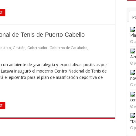
st
P
nal de Tenis de Puerto Cabello
Pl
a
costero
,
Gestión
,
Gobernador
,
Gobierno de Carabobo
,
Az
j
un ambiente de gran alegría y expectativas positivas por
l Lacava inauguró el moderno Centro Nacional de Tenis de
á el epicentro para el plan de masificación deportiva de
no
n
ce
st
j
“D
j