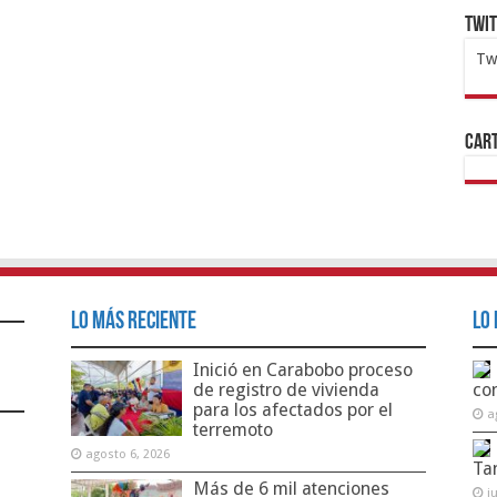
Twi
Tw
1x
ht
Cart
Lo Más Reciente
Lo 
Inició en Carabobo proceso
de registro de vivienda
co
para los afectados por el
a
terremoto
agosto 6, 2026
Ta
Más de 6 mil atenciones
j