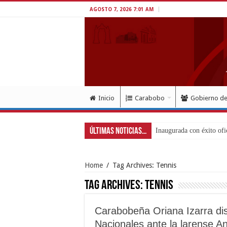
AGOSTO 7, 2026 7:01 AM
Inicio
Carabobo
Gobierno d
Últimas Noticias...
Inaugurada con éxito ofi
Home
/
Tag Archives: Tennis
Tag Archives:
Tennis
Carabobeña Oriana Izarra disp
Nacionales ante la larense 