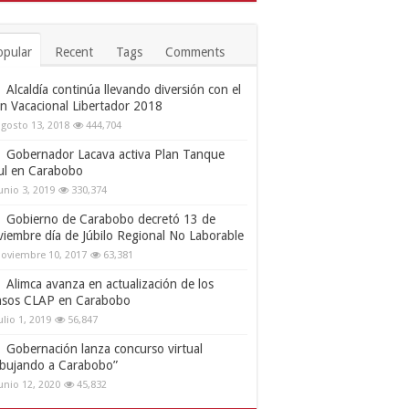
opular
Recent
Tags
Comments
Alcaldía continúa llevando diversión con el
an Vacacional Libertador 2018
gosto 13, 2018
444,704
Gobernador Lacava activa Plan Tanque
ul en Carabobo
unio 3, 2019
330,374
Gobierno de Carabobo decretó 13 de
viembre día de Júbilo Regional No Laborable
oviembre 10, 2017
63,381
Alimca avanza en actualización de los
nsos CLAP en Carabobo
ulio 1, 2019
56,847
Gobernación lanza concurso virtual
ibujando a Carabobo”
unio 12, 2020
45,832