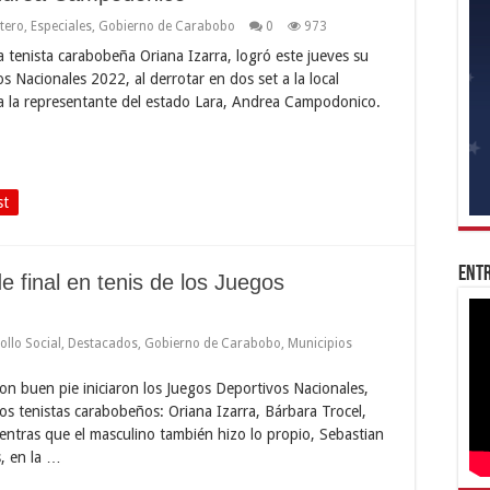
stero
,
Especiales
,
Gobierno de Carabobo
0
973
tenista carabobeña Oriana Izarra, logró este jueves su
os Nacionales 2022, al derrotar en dos set a la local
 a la representante del estado Lara, Andrea Campodonico.
st
Entr
 final en tenis de los Juegos
ollo Social
,
Destacados
,
Gobierno de Carabobo
,
Municipios
 buen pie iniciaron los Juegos Deportivos Nacionales,
e los tenistas carabobeños: Oriana Izarra, Bárbara Trocel,
entras que el masculino también hizo lo propio, Sebastian
, en la …