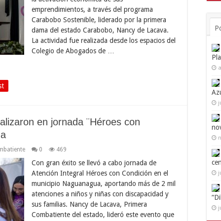
emprendimientos, a través del programa
Carabobo Sostenible, liderado por la primera
P
dama del estado Carabobo, Nancy de Lacava.
La actividad fue realizada desde los espacios del
Colegio de Abogados de …
Pl
a
st
Az
j
alizaron en jornada ¨Héroes con
no
ua
n
mbatiente
0
469
ce
Con gran éxito se llevó a cabo jornada de
Atención Integral Héroes con Condición en el
j
municipio Naguanagua, aportando más de 2 mil
atenciones a niños y niñas con discapacidad y
“D
sus familias. Nancy de Lacava, Primera
j
Combatiente del estado, lideró este evento que