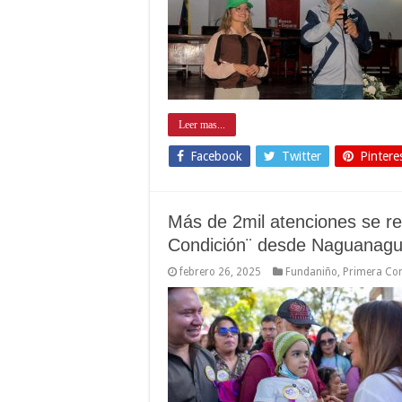
Leer mas...
Facebook
Twitter
Pintere
Más de 2mil atenciones se re
Condición¨ desde Naguanag
febrero 26, 2025
Fundaniño
,
Primera Co