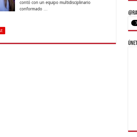
contó con un equipo multidisciplinario
conformado …
@Ra
st
Únet