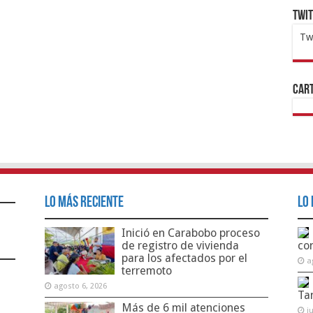
Twi
Tw
1x
ht
Cart
Lo Más Reciente
Lo 
Inició en Carabobo proceso
de registro de vivienda
co
para los afectados por el
a
terremoto
agosto 6, 2026
Ta
Más de 6 mil atenciones
j