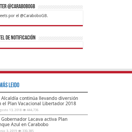
tter @CaraboboGB
eets por el @CaraboboGB.
bet
tps://mvbcasino.com/
Betturkey
Betist
Kralbet
Supertotobet
Tipobet
Matadorbet
Mariobet
Bahis
el de Notificación
Más Leido
Alcaldía continúa llevando diversión
n el Plan Vacacional Libertador 2018
gosto 13, 2018
444,736
Gobernador Lacava activa Plan
nque Azul en Carabobo
unio 3, 2019
330,385