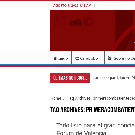
AGOSTO 7, 2026 9:11 AM
Inicio
Carabobo
Gobierno d
Últimas Noticias...
Carabobo participó en Me
Home
/
Tag Archives: primeracombatientede
Tag Archives:
primeracombatie
Todo listo para el gran concie
Forum de Valencia