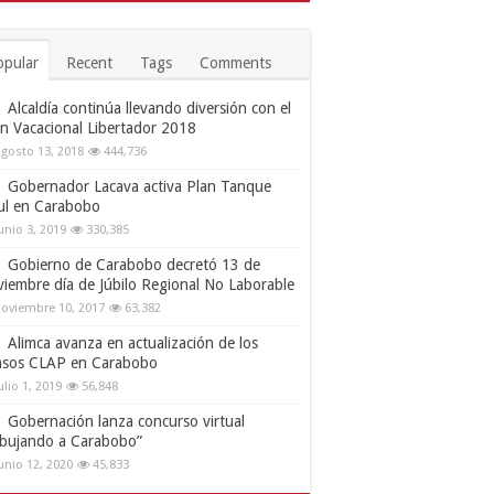
opular
Recent
Tags
Comments
Alcaldía continúa llevando diversión con el
an Vacacional Libertador 2018
gosto 13, 2018
444,736
Gobernador Lacava activa Plan Tanque
ul en Carabobo
unio 3, 2019
330,385
Gobierno de Carabobo decretó 13 de
viembre día de Júbilo Regional No Laborable
oviembre 10, 2017
63,382
Alimca avanza en actualización de los
nsos CLAP en Carabobo
ulio 1, 2019
56,848
Gobernación lanza concurso virtual
ibujando a Carabobo”
unio 12, 2020
45,833