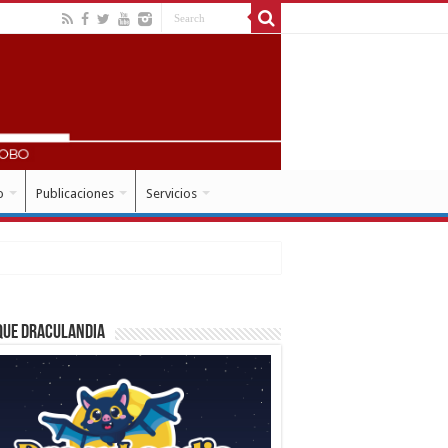
o
Publicaciones
Servicios
que Draculandia