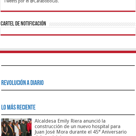
Tweets por el @CaraboboGB.
1xbet
https://mvbcasino.com/
Betturkey
Betist
Kralbet
Supertotobet
Tipobet
Matadorbet
Mariobet
Cartel de Notificación
Revolución a Diario
Lo Más Reciente
Alcaldesa Emily Riera anunció la
construcción de un nuevo hospital para
Juan José Mora durante el 45° Aniversario