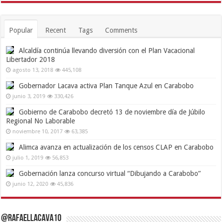
Popular
Recent
Tags
Comments
Alcaldía continúa llevando diversión con el Plan Vacacional
Libertador 2018
agosto 13, 2018
445,108
Gobernador Lacava activa Plan Tanque Azul en Carabobo
junio 3, 2019
330,426
Gobierno de Carabobo decretó 13 de noviembre día de Júbilo
Regional No Laborable
noviembre 10, 2017
63,385
Alimca avanza en actualización de los censos CLAP en Carabobo
julio 1, 2019
56,853
Gobernación lanza concurso virtual “Dibujando a Carabobo”
junio 12, 2020
45,836
@RafaelLacava10