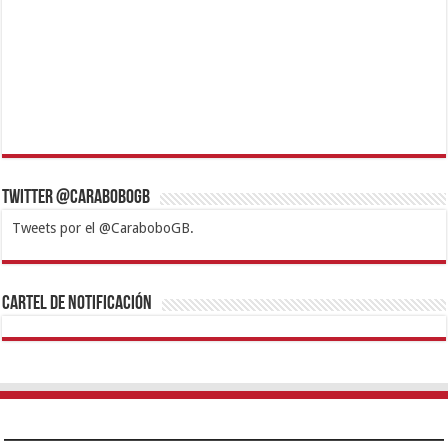
Twitter @CaraboboGB
Tweets por el @CaraboboGB.
1xbet
https://mvbcasino.com/
Betturkey
Betist
Kralbet
Supertotobet
Tipobet
Matadorbet
Mariobet
Cartel de Notificación