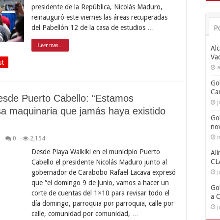
presidente de la República, Nicolás Maduro,
reinauguró este viernes las áreas recuperadas
del Pabellón 12 de la casa de estudios …
P
Leer mas...
Alc
Va
st
a
Go
Ca
esde Puerto Cabello: “Estamos
j
a maquinaria que jamás haya existido
Go
no
n
0
2,154
Desde Playa Waikiki en el municipio Puerto
Ali
CL
Cabello el presidente Nicolás Maduro junto al
gobernador de Carabobo Rafael Lacava expresó
j
que “el domingo 9 de junio, vamos a hacer un
Go
corte de cuentas del 1×10 para revisar todo el
a 
día domingo, parroquia por parroquia, calle por
j
calle, comunidad por comunidad, …