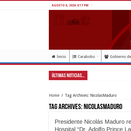
AGOSTO 6, 2026 4:17 PM
Inicio
Carabobo
Gobierno d
Últimas Noticias...
Gobernador
Home
/
Tag Archives: NicolasMaduro
Tag Archives:
NicolasMaduro
Presidente Nicolás Maduro r
Hospital “Dr. Adolfo Prince L