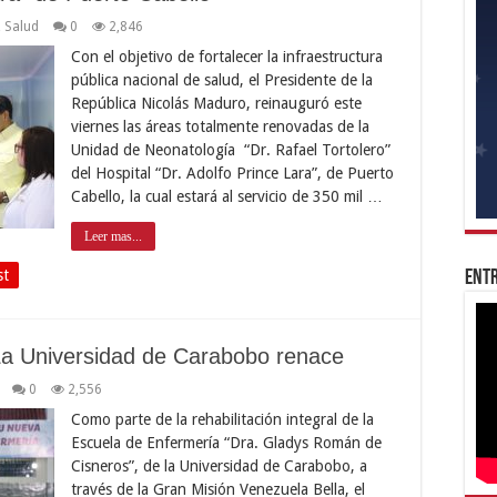
,
Salud
0
2,846
Con el objetivo de fortalecer la infraestructura
pública nacional de salud, el Presidente de la
República Nicolás Maduro, reinauguró este
viernes las áreas totalmente renovadas de la
Unidad de Neonatología “Dr. Rafael Tortolero”
del Hospital “Dr. Adolfo Prince Lara”, de Puerto
Cabello, la cual estará al servicio de 350 mil …
Leer mas...
st
Entr
La Universidad de Carabobo renace
0
2,556
Como parte de la rehabilitación integral de la
Escuela de Enfermería “Dra. Gladys Román de
Cisneros”, de la Universidad de Carabobo, a
través de la Gran Misión Venezuela Bella, el