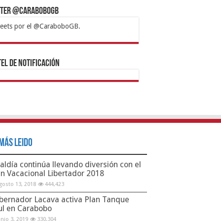
tter @CaraboboGB
eets por el @CaraboboGB.
bet
tps://mvbcasino.com/
Betturkey
Betist
Kralbet
Supertotobet
Tipobet
Matadorbet
Mariobet
Bahis
el de Notificación
Más Leido
aldía continúa llevando diversión con el
an Vacacional Libertador 2018
gosto 13, 2018
444,423
bernador Lacava activa Plan Tanque
ul en Carabobo
unio 3, 2019
330,304