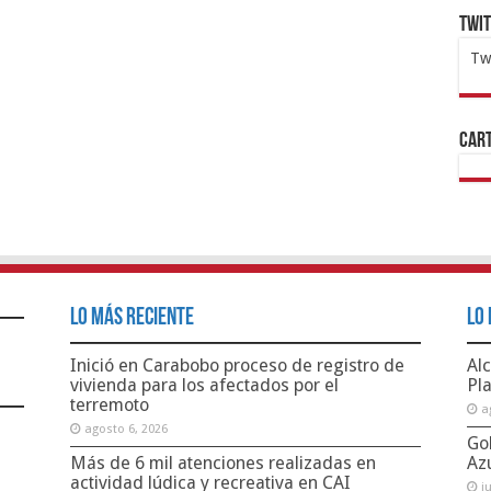
Twi
Tw
1x
ht
Cart
Lo Más Reciente
Lo 
Inició en Carabobo proceso de registro de
Alc
vivienda para los afectados por el
Pl
terremoto
a
agosto 6, 2026
Go
Más de 6 mil atenciones realizadas en
Az
actividad lúdica y recreativa en CAI
j