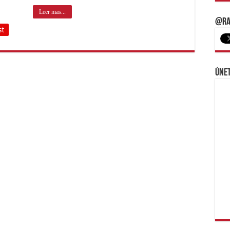
Leer mas...
@Ra
st
Únet