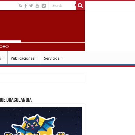
o
Publicaciones
Servicios
que Draculandia