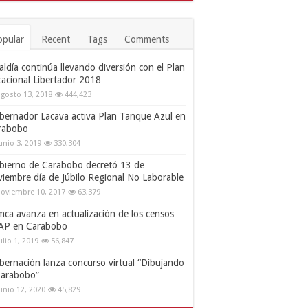
opular
Recent
Tags
Comments
aldía continúa llevando diversión con el Plan
cacional Libertador 2018
gosto 13, 2018
444,423
bernador Lacava activa Plan Tanque Azul en
rabobo
unio 3, 2019
330,304
bierno de Carabobo decretó 13 de
viembre día de Júbilo Regional No Laborable
oviembre 10, 2017
63,379
mca avanza en actualización de los censos
AP en Carabobo
ulio 1, 2019
56,847
bernación lanza concurso virtual “Dibujando
Carabobo”
unio 12, 2020
45,829