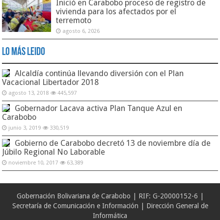
Inició en Carabobo proceso de registro de
vivienda para los afectados por el
terremoto
agosto 6, 2026
Lo Más Leido
Alcaldía continúa llevando diversión con el Plan
Vacacional Libertador 2018
agosto 13, 2018
445,597
Gobernador Lacava activa Plan Tanque Azul en
Carabobo
junio 3, 2019
330,519
Gobierno de Carabobo decretó 13 de noviembre día de
Júbilo Regional No Laborable
noviembre 10, 2017
63,389
Gobernación Bolivariana de Carabobo | RIF: G-20000152-6 |
Secretaría de Comunicación e Información | Dirección General de
Informática