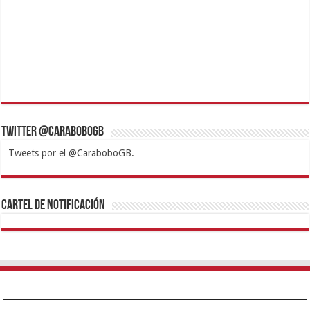
Twitter @CaraboboGB
Tweets por el @CaraboboGB.
1xbet
https://mvbcasino.com/
Betturkey
Betist
Kralbet
Supertotobet
Tipobet
Matadorbet
Mariobet
Cartel de Notificación