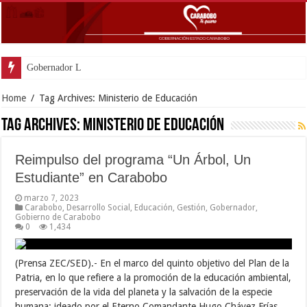
Gobernador Lacava y alcald
Home
/
Tag Archives: Ministerio de Educación
Tag Archives:
Ministerio de Educación
Reimpulso del programa “Un Árbol, Un
Estudiante” en Carabobo
marzo 7, 2023
Carabobo
,
Desarrollo Social
,
Educación
,
Gestión
,
Gobernador
,
Gobierno de Carabobo
0
1,434
(Prensa ZEC/SED).- En el marco del quinto objetivo del Plan de la
Patria, en lo que refiere a la promoción de la educación ambiental,
preservación de la vida del planeta y la salvación de la especie
humana; ideado por el Eterno Comandante Hugo Chávez Frías,