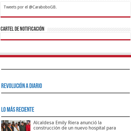
Tweets por el @CaraboboGB.
1xbet
https://mvbcasino.com/
Betturkey
Betist
Kralbet
Supertotobet
Tipobet
Matadorbet
Mariobet
Cartel de Notificación
Revolución a Diario
Lo Más Reciente
Alcaldesa Emily Riera anunció la
construcción de un nuevo hospital para