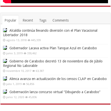
Popular
Recent
Tags
Comments
Alcaldía continúa llevando diversión con el Plan Vacacional
Libertador 2018
agosto 13, 2018
445,339
Gobernador Lacava activa Plan Tanque Azul en Carabobo
junio 3, 2019
330,462
Gobierno de Carabobo decretó 13 de noviembre día de Júbilo
Regional No Laborable
noviembre 10, 2017
63,387
Alimca avanza en actualización de los censos CLAP en Carabobo
julio 1, 2019
56,856
Gobernación lanza concurso virtual “Dibujando a Carabobo”
junio 12, 2020
45,836