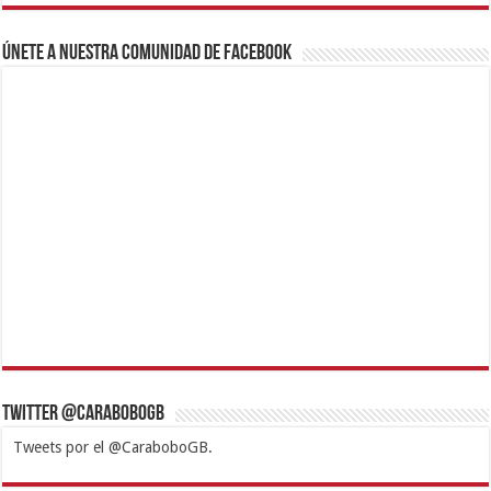
Únete a nuestra comunidad de Facebook
Twitter @CaraboboGB
Tweets por el @CaraboboGB.
1xbet
https://mvbcasino.com/
Betturkey
Betist
Kralbet
Supertotobet
Tipobet
Matadorbet
Mariobet