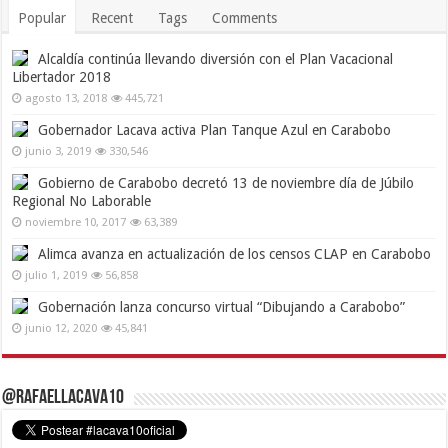
Popular
Recent
Tags
Comments
Alcaldía continúa llevando diversión con el Plan Vacacional
Libertador 2018
agosto 13, 2018
445,721
Gobernador Lacava activa Plan Tanque Azul en Carabobo
junio 3, 2019
330,546
Gobierno de Carabobo decretó 13 de noviembre día de Júbilo
Regional No Laborable
noviembre 10, 2017
63,389
Alimca avanza en actualización de los censos CLAP en Carabobo
julio 1, 2019
56,858
Gobernación lanza concurso virtual “Dibujando a Carabobo”
junio 12, 2020
45,841
@RafaelLacava10