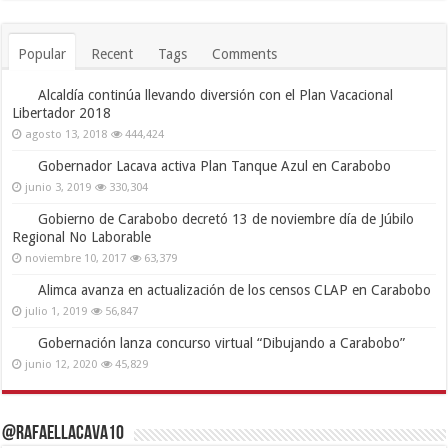
Popular
Recent
Tags
Comments
Alcaldía continúa llevando diversión con el Plan Vacacional
Libertador 2018
agosto 13, 2018
444,424
Gobernador Lacava activa Plan Tanque Azul en Carabobo
junio 3, 2019
330,304
Gobierno de Carabobo decretó 13 de noviembre día de Júbilo
Regional No Laborable
noviembre 10, 2017
63,379
Alimca avanza en actualización de los censos CLAP en Carabobo
julio 1, 2019
56,847
Gobernación lanza concurso virtual “Dibujando a Carabobo”
junio 12, 2020
45,829
@RafaelLacava10