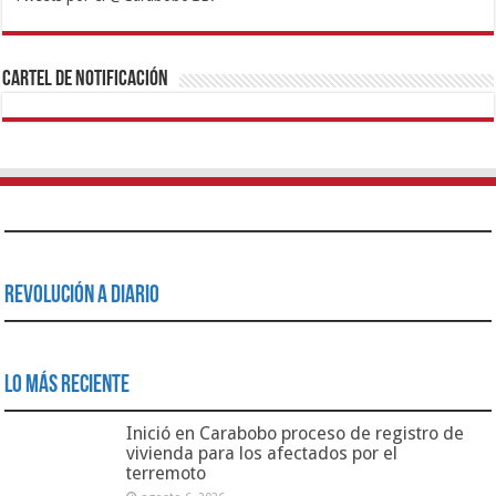
1xbet
https://mvbcasino.com/
Betturkey
Betist
Kralbet
Supertotobet
Tipobet
Matadorbet
Mariobet
Cartel de Notificación
Revolución a Diario
Lo Más Reciente
Inició en Carabobo proceso de registro de
vivienda para los afectados por el
terremoto