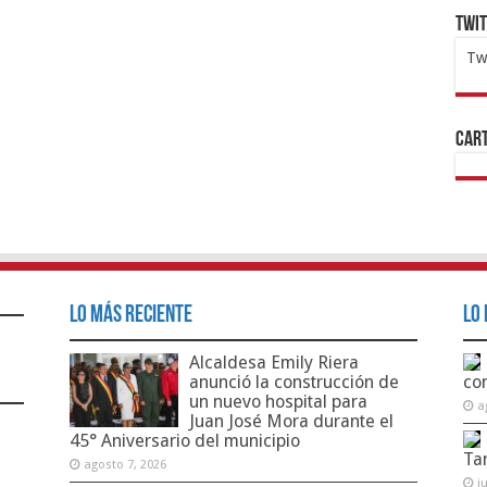
Twi
Tw
1x
ht
Cart
Lo Más Reciente
Lo 
Alcaldesa Emily Riera
anunció la construcción de
co
un nuevo hospital para
a
Juan José Mora durante el
45° Aniversario del municipio
Ta
agosto 7, 2026
j