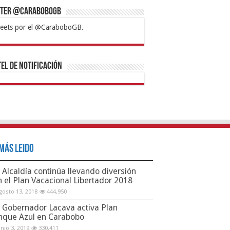
tter @CaraboboGB
eets por el @CaraboboGB.
bet
tps://mvbcasino.com/
Betturkey
Betist
Kralbet
Supertotobet
Tipobet
Matadorbet
Mariobet
Bahis
el de Notificación
Más Leido
Alcaldía continúa llevando diversión
n el Plan Vacacional Libertador 2018
gosto 13, 2018
444,950
Gobernador Lacava activa Plan
nque Azul en Carabobo
unio 3, 2019
330,411