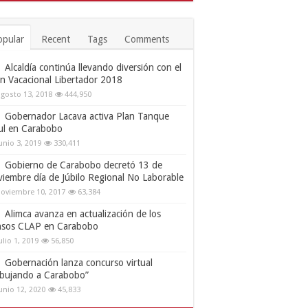
opular
Recent
Tags
Comments
Alcaldía continúa llevando diversión con el
an Vacacional Libertador 2018
gosto 13, 2018
444,950
Gobernador Lacava activa Plan Tanque
ul en Carabobo
unio 3, 2019
330,411
Gobierno de Carabobo decretó 13 de
viembre día de Júbilo Regional No Laborable
oviembre 10, 2017
63,384
Alimca avanza en actualización de los
nsos CLAP en Carabobo
ulio 1, 2019
56,850
Gobernación lanza concurso virtual
ibujando a Carabobo”
unio 12, 2020
45,833