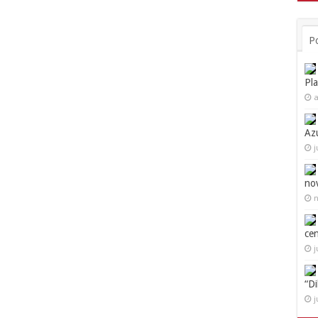
P
Pl
a
Az
j
no
n
ce
j
“D
j