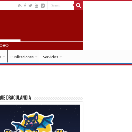
o
Publicaciones
Servicios
que Draculandia