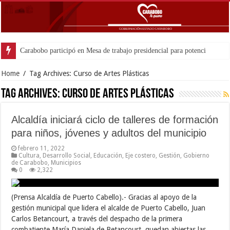
Carabobo participó en Mesa de trabajo presidencial para potenciar come
Home
/
Tag Archives: Curso de Artes Plásticas
Tag Archives:
Curso de Artes Plásticas
Alcaldía iniciará ciclo de talleres de formación
para niños, jóvenes y adultos del municipio
febrero 11, 2022
Cultura
,
Desarrollo Social
,
Educación
,
Eje costero
,
Gestión
,
Gobierno
de Carabobo
,
Municipios
0
2,322
(Prensa Alcaldía de Puerto Cabello).- Gracias al apoyo de la
gestión municipal que lidera el alcalde de Puerto Cabello, Juan
Carlos Betancourt, a través del despacho de la primera
combatiente María Daniela de Betancourt, quedan abiertas las