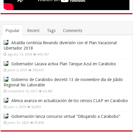
Popular
Recent
Tags
Comments
Alcaldía continúa llevando diversión con el Plan Vacacional
Libertador 2018
agosto 13, 2018
445,187
Gobernador Lacava activa Plan Tanque Azul en Carabobo
junio 3, 2019
330,431
Gobierno de Carabobo decretó 13 de noviembre día de Júbilo
Regional No Laborable
noviembre 10, 2017
63,385
Alimca avanza en actualización de los censos CLAP en Carabobo
julio 1, 2019
56,855
Gobernación lanza concurso virtual “Dibujando a Carabobo”
junio 12, 2020
45,836