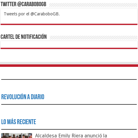
Twitter @CaraboboGB
Tweets por el @CaraboboGB.
1xbet
https://mvbcasino.com/
Betturkey
Betist
Kralbet
Supertotobet
Tipobet
Matadorbet
Mariobet
Cartel de Notificación
Revolución a Diario
Lo Más Reciente
Alcaldesa Emily Riera anunció la