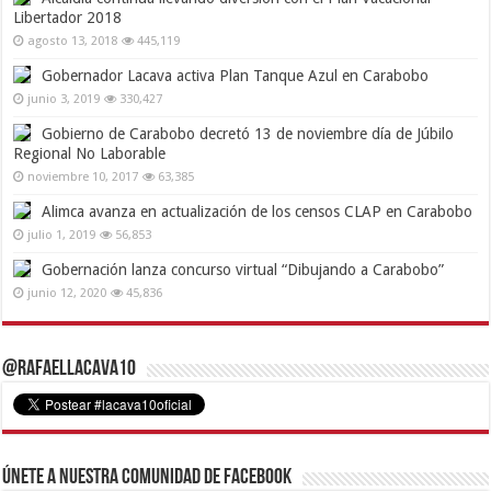
Libertador 2018
agosto 13, 2018
445,119
Gobernador Lacava activa Plan Tanque Azul en Carabobo
junio 3, 2019
330,427
Gobierno de Carabobo decretó 13 de noviembre día de Júbilo
Regional No Laborable
noviembre 10, 2017
63,385
Alimca avanza en actualización de los censos CLAP en Carabobo
julio 1, 2019
56,853
Gobernación lanza concurso virtual “Dibujando a Carabobo”
junio 12, 2020
45,836
@RafaelLacava10
Únete a nuestra comunidad de Facebook