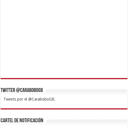
Twitter @CaraboboGB
Tweets por el @CaraboboGB.
1xbet
https://mvbcasino.com/
Betturkey
Betist
Kralbet
Supertotobet
Tipobet
Matadorbet
Mariobet
Cartel de Notificación