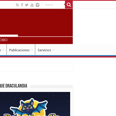
o
Publicaciones
Servicios
que Draculandia