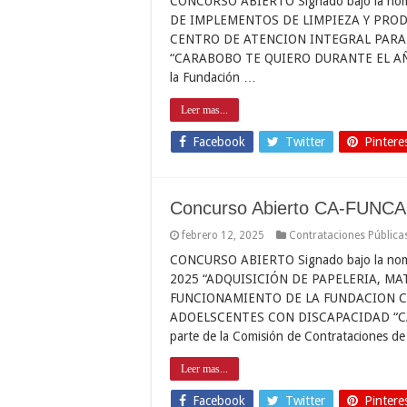
CONCURSO ABIERTO Signado bajo la no
DE IMPLEMENTOS DE LIMPIEZA Y PROD
CENTRO DE ATENCION INTEGRAL PARA
“CARABOBO TE QUIERO DURANTE EL AÑO 20
la Fundación …
Leer mas...
Facebook
Twitter
Pintere
Concurso Abierto CA-FUNC
febrero 12, 2025
Contrataciones Pública
CONCURSO ABIERTO Signado bajo la no
2025 “ADQUISICIÓN DE PAPELERIA, MA
FUNCIONAMIENTO DE LA FUNDACION C
ADOELSCENTES CON DISCAPACIDAD “CA
parte de la Comisión de Contrataciones d
Leer mas...
Facebook
Twitter
Pintere