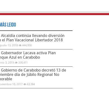
Más Leido
Alcaldía continúa llevando diversión
n el Plan Vacacional Libertador 2018
gosto 13, 2018
444,950
Gobernador Lacava activa Plan
nque Azul en Carabobo
unio 3, 2019
330,411
Gobierno de Carabobo decretó 13 de
viembre día de Júbilo Regional No
borable
oviembre 10, 2017
63,384