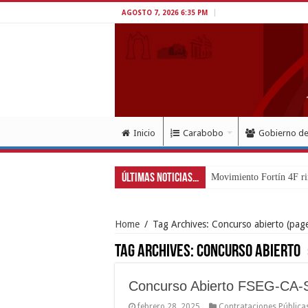
AGOSTO 7, 2026 6:35 PM
Inicio
Carabobo
Gobierno d
Últimas Noticias...
Movimiento Fortín 4F ri
Home
/
Tag Archives: Concurso abierto
(page
Tag Archives:
Concurso abierto
Concurso Abierto FSEG-CA-
febrero 28, 2025
Contrataciones Pública