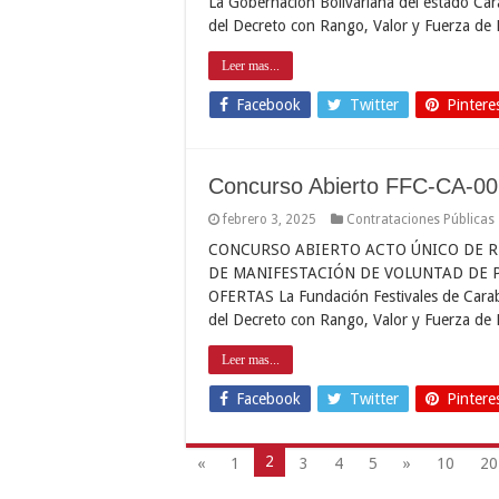
La Gobernación Bolivariana del estado Car
del Decreto con Rango, Valor y Fuerza de 
Leer mas...
Facebook
Twitter
Pintere
Concurso Abierto FFC-CA-0
febrero 3, 2025
Contrataciones Públicas
CONCURSO ABIERTO ACTO ÚNICO DE R
DE MANIFESTACIÓN DE VOLUNTAD DE P
OFERTAS La Fundación Festivales de Carabo
del Decreto con Rango, Valor y Fuerza de 
Leer mas...
Facebook
Twitter
Pintere
2
«
1
3
4
5
»
10
20