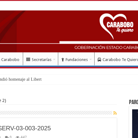
e Carabobo
Secretarías
Fundaciones
Carabobo Te Quier
ndió homenaje al Libertador Simón Bolívar re
 2)
Par
SERV-03-003-2025
s
0
447