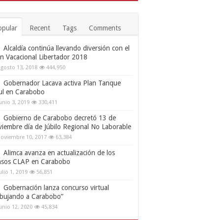
opular
Recent
Tags
Comments
Alcaldía continúa llevando diversión con el
an Vacacional Libertador 2018
gosto 13, 2018
444,950
Gobernador Lacava activa Plan Tanque
ul en Carabobo
unio 3, 2019
330,411
Gobierno de Carabobo decretó 13 de
viembre día de Júbilo Regional No Laborable
oviembre 10, 2017
63,384
Alimca avanza en actualización de los
nsos CLAP en Carabobo
ulio 1, 2019
56,851
Gobernación lanza concurso virtual
ibujando a Carabobo”
unio 12, 2020
45,834