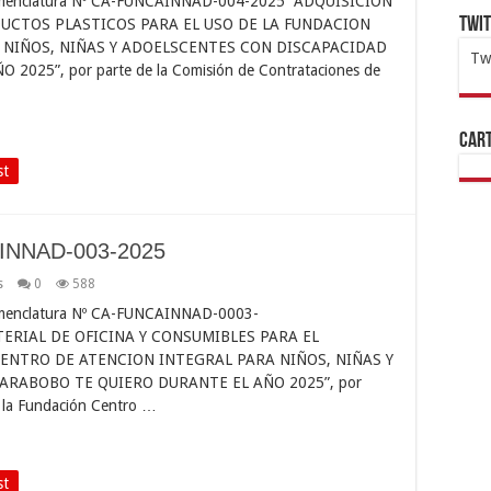
menclatura Nº CA-FUNCAINNAD-004-2025 “ADQUISICIÓN
Twi
UCTOS PLASTICOS PARA EL USO DE LA FUNDACION
 NIÑOS, NIÑAS Y ADOELSCENTES CON DISCAPACIDAD
Tw
25”, por parte de la Comisión de Contrataciones de
1x
ht
Cart
st
AINNAD-003-2025
s
0
588
menclatura Nº CA-FUNCAINNAD-0003-
TERIAL DE OFICINA Y CONSUMIBLES PARA EL
ENTRO DE ATENCION INTEGRAL PARA NIÑOS, NIÑAS Y
RABOBO TE QUIERO DURANTE EL AÑO 2025”, por
e la Fundación Centro …
st