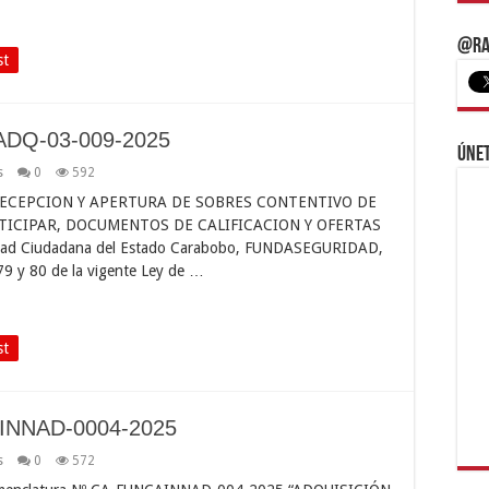
@Ra
st
ADQ-03-009-2025
Únet
s
0
592
ECEPCION Y APERTURA DE SOBRES CONTENTIVO DE
TICIPAR, DOCUMENTOS DE CALIFICACION Y OFERTAS
uridad Ciudadana del Estado Carabobo, FUNDASEGURIDAD,
 79 y 80 de la vigente Ley de …
st
AINNAD-0004-2025
s
0
572